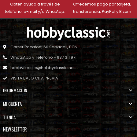
Obtén ayuda a través de
Ofrecemos pago por tarjeta,
teléfono, e-mail y/o WhatApp.
transferencia, PayPal y Bizum
Carrer Rocafort, 60 Sabadell, BCN
WhatsApp y Teléfono - 937 311 971
hobbyclassic@hobbyclassic.net
VISITA BAJO CITA PREVIA
INFORMACION
MI CUENTA
TIENDA
NEWSLETTER