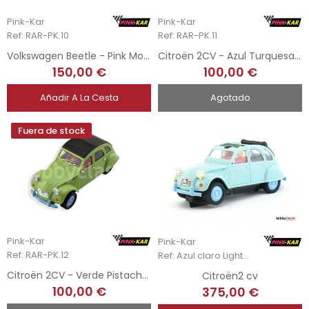
Pink-Kar
Pink-Kar
Ref: RAR-PK.10
Ref: RAR-PK.11
Volkswagen Beetle - Pink Mould Test
Citroën 2CV - Azul Turquesa Mould Test
150,00 €
100,00 €
Añadir A La Cesta
Agotado
Fuera de stock
Pink-Kar
Pink-Kar
Ref: RAR-PK.12
Ref: Azul claro Light blue
Citroën 2CV - Verde Pistacho Mould Test
Citroën2 cv
100,00 €
375,00 €