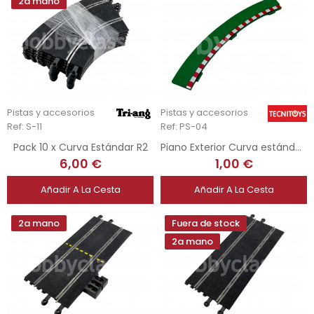
2a mano
Pistas y accesorios
Pistas y accesorios
Ref: S-11
Ref: PS-04
Pack 10 x Curva Estándar R2
Piano Exterior Curva estándar - R2
6,00 €
1,00 €
Añadir A La Cesta
Añadir A La Cesta
2a mano
Fuera de stock
2a mano