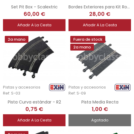
Set Pit Box - Scalextric
Bordes Exteriores para Kit Rotondas 3DP HSR - SCX
60,00 €
28,00 €
Añadir A La Cesta
Añadir A La Cesta
2a mano
Fuera de stock
2a mano
Pistas y accesorios
Pistas y accesorios
Ref: S-03
Ref: S-09
Pista Curva estándar - R2
Pista Media Recta
0,75 €
1,00 €
Añadir A La Cesta
Agotado