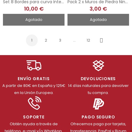
Set 8 Bordes para curva Interior - R1
Pack 2 x Muros de Piedra Ninco
10,00 €
3,00 €
Agotado
Agotado
1
2
3
…
12
Siguiente
ENVÍO GRATIS
DEVOLUCIONES
A partir de 80€ en España y 125€
14 días naturales para devolver
en la Unión Europea.
tu compra.
SOPORTE
PAGO SEGURO
Obtén ayuda a través de
Ofrecemos pago por tarjeta,
teléfono, e-mail y/o WhatApp.
transferencia, PayPal y Bizum