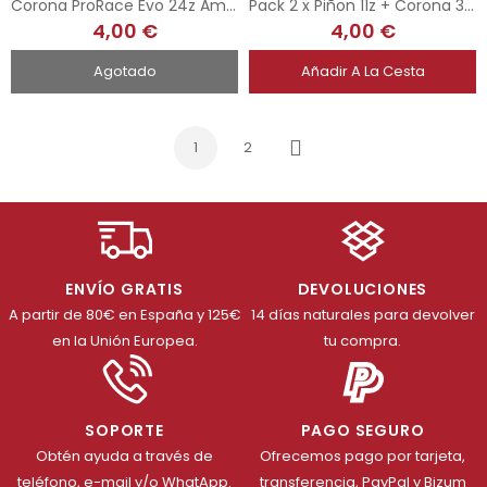
Corona ProRace Evo 24z Amarilla - 3,32"
Pack 2 x Piñon 11z + Corona 36z
4,00 €
4,00 €
Agotado
Añadir A La Cesta
1
2
Siguiente
ENVÍO GRATIS
DEVOLUCIONES
A partir de 80€ en España y 125€
14 días naturales para devolver
en la Unión Europea.
tu compra.
SOPORTE
PAGO SEGURO
Obtén ayuda a través de
Ofrecemos pago por tarjeta,
teléfono, e-mail y/o WhatApp.
transferencia, PayPal y Bizum