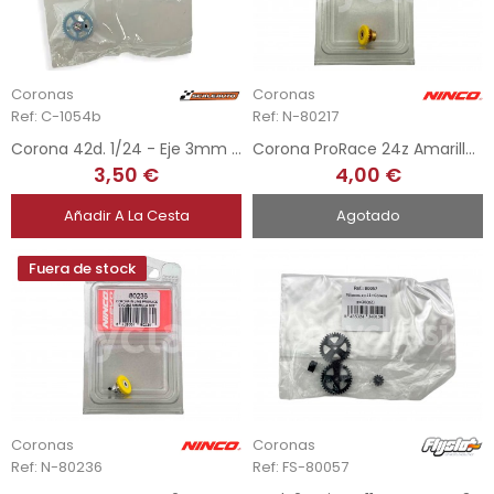
Coronas
Coronas
Ref: C-1054b
Ref: N-80217
Corona 42d. 1/24 - Eje 3mm - ProComp RS-2
Corona ProRace 24z Amarilla - 3,32"
3,50 €
4,00 €
Añadir A La Cesta
Agotado
Fuera de stock
Coronas
Coronas
Ref: N-80236
Ref: FS-80057