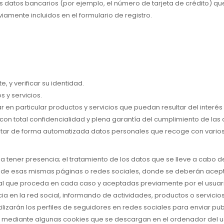
atos bancarios (por ejemplo, el número de tarjeta de crédito) que el
iamente incluidos en el formulario de registro.
e, y verificar su identidad.
 y servicios.
en particular productos y servicios que puedan resultar del interés
 con total confidencialidad y plena garantía del cumplimiento de las 
atar de forma automatizada datos personales que recoge con varios 
a tener presencia; el tratamiento de los datos que se lleve a cabo 
as de esas mismas páginas o redes sociales, donde se deberán acept
al que proceda en cada caso y aceptadas previamente por el usuario
a en la red social, informando de actividades, productos o servicio
ilizarán los perfiles de seguidores en redes sociales para enviar pu
en mediante algunas cookies que se descargan en el ordenador del 