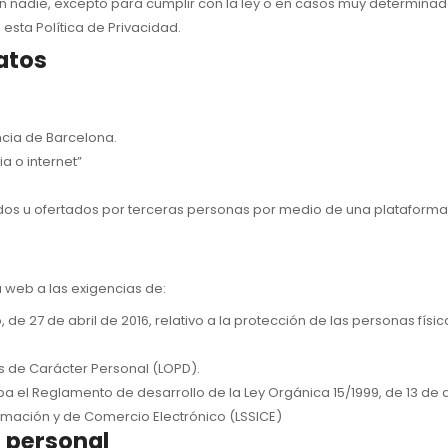
nadie, excepto para cumplir con la ley o en casos muy determinado
esta Política de Privacidad.
atos
incia de Barcelona.
a o internet”
idos u ofertados por terceras personas por medio de una plataforma
 web a las exigencias de:
e 27 de abril de 2016, relativo a la protección de las personas físi
os de Carácter Personal (LOPD).
eba el Reglamento de desarrollo de la Ley Orgánica 15/1999, de 13 de
formación y de Comercio Electrónico (LSSICE)
n personal