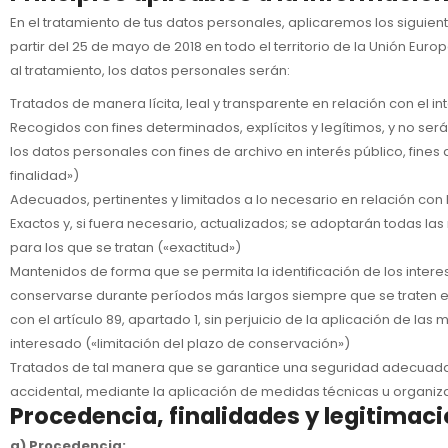
En el tratamiento de tus datos personales, aplicaremos los siguie
partir del 25 de mayo de 2018 en todo el territorio de la Unión Eur
al tratamiento, los datos personales serán:
Tratados de manera lícita, leal y transparente en relación con el int
Recogidos con fines determinados, explícitos y legítimos, y no será
los datos personales con fines de archivo en interés público, fines d
finalidad»)
Adecuados, pertinentes y limitados a lo necesario en relación con 
Exactos y, si fuera necesario, actualizados; se adoptarán todas la
para los que se tratan («exactitud»)
Mantenidos de forma que se permita la identificación de los inter
conservarse durante períodos más largos siempre que se traten excl
con el artículo 89, apartado 1, sin perjuicio de la aplicación de 
interesado («limitación del plazo de conservación»)
Tratados de tal manera que se garantice una seguridad adecuada de 
accidental, mediante la aplicación de medidas técnicas u organiza
Procedencia, finalidades y legitimac
a) Procedencia: