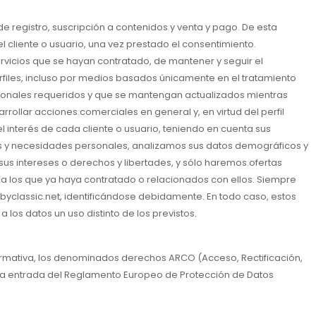
e registro, suscripción a contenidos y venta y pago. De esta
l cliente o usuario, una vez prestado el consentimiento.
rvicios que se hayan contratado, de mantener y seguir el
rfiles, incluso por medios basados únicamente en el tratamiento
personales requeridos y que se mantengan actualizados mientras
rollar acciones comerciales en general y, en virtud del perfil
l interés de cada cliente o usuario, teniendo en cuenta sus
as y necesidades personales, analizamos sus datos demográficos y
us intereses o derechos y libertades, y sólo haremos ofertas
s a los que ya haya contratado o relacionados con ellos. Siempre
byclassic.net, identificándose debidamente. En todo caso, estos
los datos un uso distinto de los previstos.
normativa, los denominados derechos ARCO (Acceso, Rectificación,
 la entrada del Reglamento Europeo de Protección de Datos