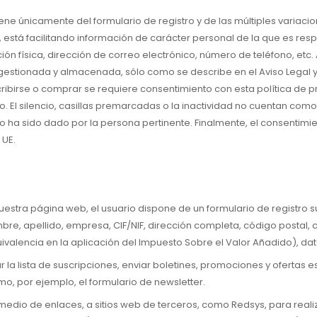
ne únicamente del formulario de registro y de las múltiples variacio
, está facilitando información de carácter personal de la que es re
ón física, dirección de correo electrónico, número de teléfono, etc.
gestionada y almacenada, sólo como se describe en el Aviso Legal y e
scribirse o comprar se requiere consentimiento con esta política de
o. El silencio, casillas premarcadas o la inactividad no cuentan co
 ha sido dado por la persona pertinente. Finalmente, el consentimie
 UE.
nuestra página web, el usuario dispone de un formulario de registro s
e, apellido, empresa, CIF/NIF, dirección completa, código postal, ci
ivalencia en la aplicación del Impuesto Sobre el Valor Añadido), dat
 la lista de suscripciones, enviar boletines, promociones y ofertas esp
omo, por ejemplo, el formulario de newsletter.
 medio de enlaces, a sitios web de terceros, como Redsys, para real