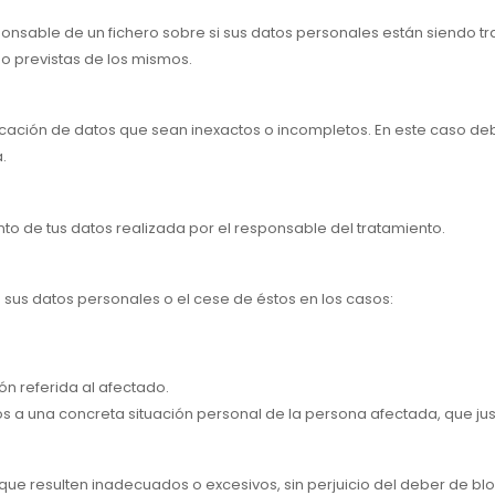
sponsable de un fichero sobre si sus datos personales están siendo t
 o previstas de los mismos.
icación de datos que sean inexactos o incompletos. En este caso debe 
.
nto de tus datos realizada por el responsable del tratamiento.
sus datos personales o el cese de éstos en los casos:
ón referida al afectado.
s a una concreta situación personal de la persona afectada, que just
s que resulten inadecuados o excesivos, sin perjuicio del deber de b