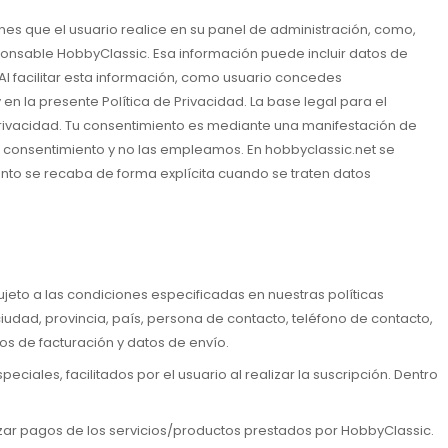
nes que el usuario realice en su panel de administración, como,
sponsable HobbyClassic. Esa información puede incluir datos de
 Al facilitar esta información, como usuario concedes
n la presente Política de Privacidad. La base legal para el
 privacidad. Tu consentimiento es mediante una manifestación de
mo consentimiento y no las empleamos. En hobbyclassic.net se
nto se recaba de forma explícita cuando se traten datos
ujeto a las condiciones especificadas en nuestras políticas
udad, provincia, país, persona de contacto, teléfono de contacto,
os de facturación y datos de envío.
eciales, facilitados por el usuario al realizar la suscripción. Dentro
izar pagos de los servicios/productos prestados por HobbyClassic.