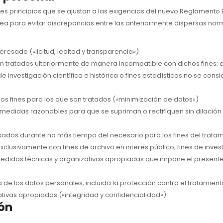
ntes principios que se ajustan a las exigencias del nuevo Reglamento
opea para evitar discrepancias entre las anteriormente dispersas norma
eresado («licitud, lealtad y transparencia»)
n tratados ulteriormente de manera incompatible con dichos fines; de
e investigación científica e histórica o fines estadísticos no se consi
los fines para los que son tratados («minimización de datos»)
s medidas razonables para que se supriman o rectifiquen sin dilación
esados durante no más tiempo del necesario para los fines del trata
usivamente con fines de archivo en interés público, fines de investig
las medidas técnicas y organizativas apropiadas que impone el present
los datos personales, incluida la protección contra el tratamiento 
tivas apropiadas («integridad y confidencialidad»)
ión