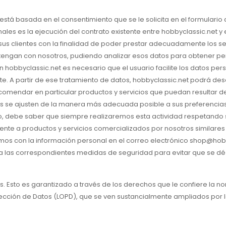
stá basada en el consentimiento que se le solicita en el formulario d
les es la ejecución del contrato existente entre hobbyclassic.net y e
sus clientes con la finalidad de poder prestar adecuadamente los se
 tengan con nosotros, pudiendo analizar esos datos para obtener pe
on hobbyclassic.net es necesario que el usuario facilite los datos 
e. A partir de ese tratamiento de datos, hobbyclassic.net podrá desar
comendar en particular productos y servicios que puedan resultar de
les se ajusten de la manera más adecuada posible a sus preferenci
so, debe saber que siempre realizaremos esta actividad respetando s
mente a productos y servicios comercializados por nosotros similare
emos con la información personal en el correo electrónico shop@hob
a las correspondientes medidas de seguridad para evitar que se dé a 
. Esto es garantizado a través de los derechos que le confiere la 
otección de Datos (LOPD), que se ven sustancialmente ampliados por