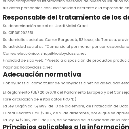
nunca compartimos información personal de nuestros usuarios con 
tus datos personales con una finalidad diferente a la expresada en 
Responsable del tratamiento de los d
Su denominación social es: Jordi Molist Graell
Su CIF:38129235L
Su domicilio social es: Carrer Berguedà, 53 local, de Terrasa, prov
Su actividad social es: “Comercio al por menor por correspondenci
Correo electrónico: shop@hobbyclassic.net
Finalidad de sitio web: “Puesta a disposición de productos produc
Páginas: hobbyclassic.net
Adecuación normativa
HobbyClassic , como titular de hobbyclassic.net, ha adecuado esta
El Reglamento (UE) 2016/679 del Parlamento Europeo y del Consejo, d
libre circulación de estos datos (RGPD)
La Ley Orgánica 15/1999, de 13 de diciembre, de Protección de Dat
El Real Decreto 1.720/2007, de 21 de diciembre, por el que se apru
La Ley 34/2002, de 11 de julio, de Servicios de la Sociedad de la In
Principios aplicables a la informació