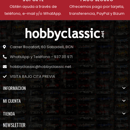
Obtén ayuda a través de
Ofrecemos pago por tarjeta,
teléfono, e-mail y/o WhatApp.
transferencia, PayPal y Bizum
Carrer Rocafort, 60 Sabadell, BCN
WhatsApp y Teléfono - 937 311 971
hobbyclassic@hobbyclassic.net
VISITA BAJO CITA PREVIA
INFORMACION
MI CUENTA
TIENDA
NEWSLETTER