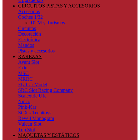
Upgrade kits
CIRCUITOS PISTAS Y ACCESORIOS
Accesorios
Coches 1/32
DTM y Turismos
Circuitos
Decoración
Electrónica
Mandos
Pistas y accesorios
RAREZAS
Avant Slot
Exin
MSC
MRRC
Fly Car Model
SRC Slot Racing Company
Scalextric UK
Ninco
Pink-Kar
SCX - Tecnitoys
Revell Monogram
Vulcan Slot
Top Slot
MAQUETAS Y ESTÁTICOS