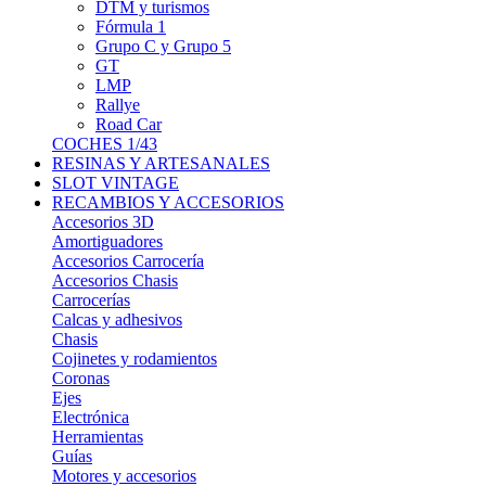
DTM y turismos
Fórmula 1
Grupo C y Grupo 5
GT
LMP
Rallye
Road Car
COCHES 1/43
RESINAS Y ARTESANALES
SLOT VINTAGE
RECAMBIOS Y ACCESORIOS
Accesorios 3D
Amortiguadores
Accesorios Carrocería
Accesorios Chasis
Carrocerías
Calcas y adhesivos
Chasis
Cojinetes y rodamientos
Coronas
Ejes
Electrónica
Herramientas
Guías
Motores y accesorios