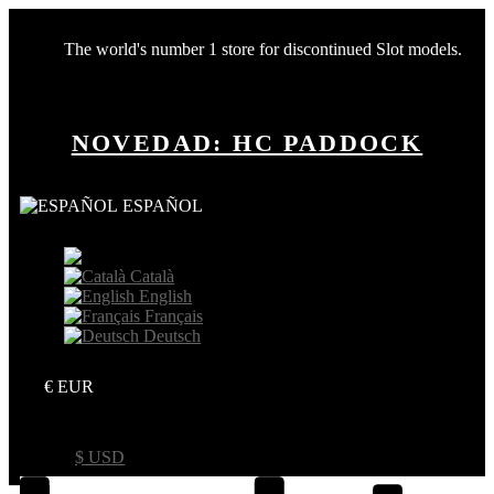
The world's number 1 store for discontinued Slot models.
NOVEDAD: HC PADDOCK
ESPAÑOL
Español
Català
English
Français
Deutsch
€ EUR
€ EUR
$ USD