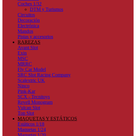
Coches 1/32
DTM y Turismos
Circuitos
Decoración
Electrónica
Mandos
Pistas y accesorios
RAREZAS
Avant Slot
Exin
MSC
MRRC
Fly Car Model
SRC Slot Racing Company
Scalextric UK
Ninco
Pink-Kar
SCX - Tecnitoys
Revell Monogram
Vulcan Slot
Top Slot
MAQUETAS Y ESTÁTICOS
Estáticos 1/18
Maquetas 1/24
Maquetas 1/20