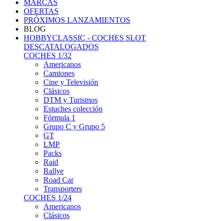
MARCAS
OFERTAS
PRÓXIMOS LANZAMIENTOS
BLOG
HOBBYCLASSIC - COCHES SLOT
DESCATALOGADOS
COCHES 1/32
Americanos
Camiones
Cine y Televisión
Clásicos
DTM y Turismos
Estuches colección
Fórmula 1
Grupo C y Grupo 5
GT
LMP
Packs
Raid
Rallye
Road Car
Transporters
COCHES 1/24
Americanos
Clásicos