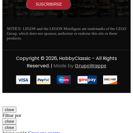
SUSCRIBIRSE
NOTICE: LEGO® and the LEGO® Minifigure are trademarks of the LEGO
Group, which does not sponsor, authorize or endorse this site or these
products.
Copyright © 2026, HobbyClassic - All Rights
Reserved. |
Made by
GrupoWapps
close
Filtrar por
close
close