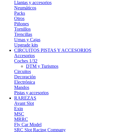
Llantas y accesorios
Neumáticos
Packs
Otros
Piñones
Tornillos
Trencillas
Urnas y Cajas
Upgrade kits
CIRCUITOS PISTAS Y ACCESORIOS
Accesorios
Coches 1/32
DTM y Turismos
Circuitos
Decoración
Electrónica
Mandos
Pistas y accesorios
RAREZAS
Avant Slot
Exin
MSC
MRRC
Fly Car Model
SRC Slot Racing Company