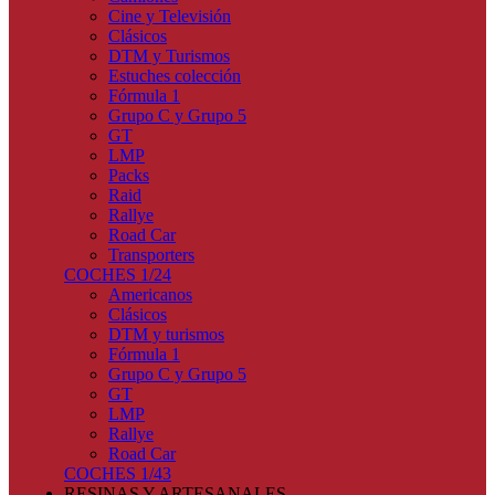
Cine y Televisión
Clásicos
DTM y Turismos
Estuches colección
Fórmula 1
Grupo C y Grupo 5
GT
LMP
Packs
Raid
Rallye
Road Car
Transporters
COCHES 1/24
Americanos
Clásicos
DTM y turismos
Fórmula 1
Grupo C y Grupo 5
GT
LMP
Rallye
Road Car
COCHES 1/43
RESINAS Y ARTESANALES