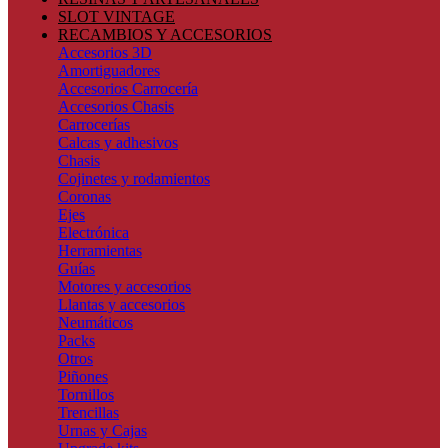
SLOT VINTAGE
RECAMBIOS Y ACCESORIOS
Accesorios 3D
Amortiguadores
Accesorios Carrocería
Accesorios Chasis
Carrocerías
Calcas y adhesivos
Chasis
Cojinetes y rodamientos
Coronas
Ejes
Electrónica
Herramientas
Guías
Motores y accesorios
Llantas y accesorios
Neumáticos
Packs
Otros
Piñones
Tornillos
Trencillas
Urnas y Cajas