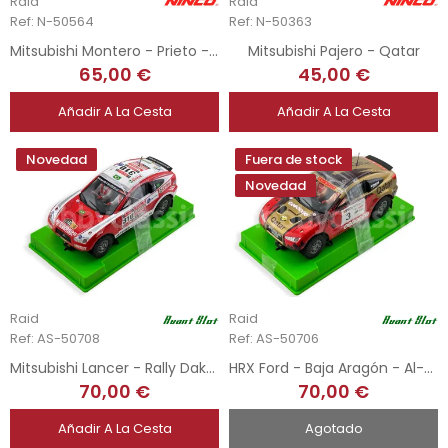
Raid
Raid
Ref: N-50564
Ref: N-50363
Mitsubishi Montero - Prieto - Dakar 2001
Mitsubishi Pajero - Qatar
65,00 €
45,00 €
Añadir A La Cesta
Añadir A La Cesta
Novedad
Fuera de stock
Novedad
Raid
Raid
Ref: AS-50708
Ref: AS-50706
Mitsubishi Lancer - Rally Dakar 2012
HRX Ford - Baja Aragón - Al-Attiyah
70,00 €
70,00 €
Añadir A La Cesta
Agotado