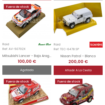
Fuera de stock
Raid
Raid
Ref: AV-50702X
Ref: TEC-6478.SP
Mitsubishi Lancer - Baja Aragón 2010
Nissan Patrol - Blanco
100,00 €
200,00 €
Agotado
Añadir A La Cesta
Fuera de stock
Fuera de stock