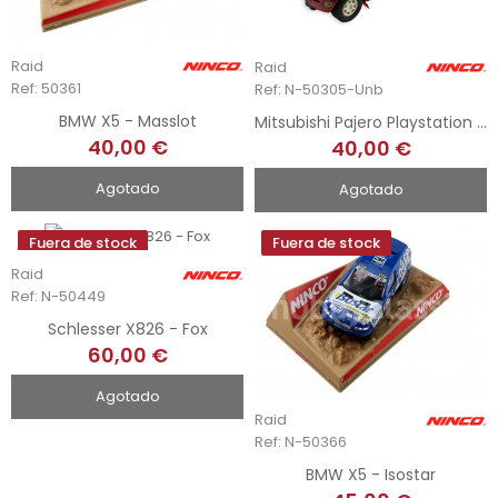
Raid
Raid
Ref: 50361
Ref: N-50305-Unb
BMW X5 - Masslot
Mitsubishi Pajero Playstation 2- Jutta Kleinschmidt
40,00 €
40,00 €
Agotado
Agotado
Fuera de stock
Fuera de stock
Raid
Ref: N-50449
Schlesser X826 - Fox
60,00 €
Agotado
Raid
Ref: N-50366
BMW X5 - Isostar