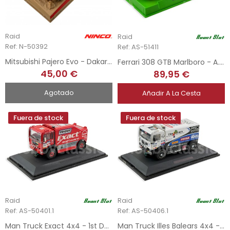
Raid
Raid
Ref: N-50392
Ref: AS-51411
Mitsubishi Pajero Evo - Dakar 05
Ferrari 308 GTB Marlboro - A. Zanini - Baja Aragon
45,00 €
89,95 €
Agotado
Añadir A La Cesta
Fuera de stock
Fuera de stock
Raid
Raid
Ref: AS-50401.1
Ref: AS-50406.1
Man Truck Exact 4x4 - 1st Dakar 2007 - Bimotor
Man Truck Illes Balears 4x4 - Dakar 2010 - Bimotor