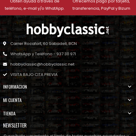
Obtén ayuda a través de
Ofrecemos pago por tarjeta,
teléfono, e-mail y/o WhatApp.
transferencia, PayPal y Bizum
Carrer Rocafort, 60 Sabadell, BCN
WhatsApp y Teléfono - 937 311 971
hobbyclassic@hobbyclassic.net
VISITA BAJO CITA PREVIA
INFORMACION
MI CUENTA
TIENDA
NEWSLETTER
¡Suscríbete y mantente al tanto de todas nuestras novedades y