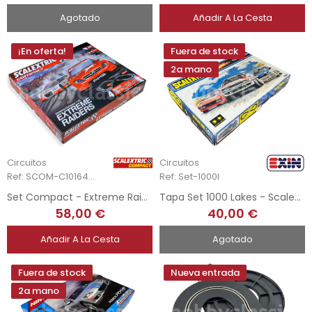
Agotado
Añadir A La Cesta
¡En oferta!
Fuera de stock
2a mano
Circuitos
Circuitos
Ref: SCOM-C10164S500
Ref: Set-1000l
Set Compact - Extreme Raiders
Tapa Set 1000 Lakes - Scalextric
58,00 €
40,00 €
Añadir A La Cesta
Agotado
Fuera de stock
Nueva entrada
2a mano