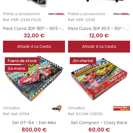
Pistas y accesorios
Pistas y accesorios
Ref: HSR-2345.PACK
Ref: HSR-2345
Pack Curva 3DP 180º - R0.5 - Carrera
Pista Curva 3DP R0.5 - 60º - Carrera
32,00 €
12,00 €
Añadir A La Cesta
Añadir A La Cesta
Fuera de stock
¡En oferta!
2a mano
Circuitos
Circuitos
Ref: Set-GT64
Ref: SCOM-C10125S500
Set GT-64 - Exin Mex
Set Compact - Crazy Race
800,00 €
60,00 €