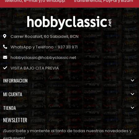
teléfono, e-mail y/o WhatApp.
transferencia, PayPal y Bizum
Carrer Rocafort, 60 Sabadell, BCN
WhatsApp y Teléfono - 937 311 971
hobbyclassic@hobbyclassic.net
VISITA BAJO CITA PREVIA
INFORMACION
MI CUENTA
TIENDA
NEWSLETTER
¡Suscríbete y mantente al tanto de todas nuestras novedades y
exclusivas!