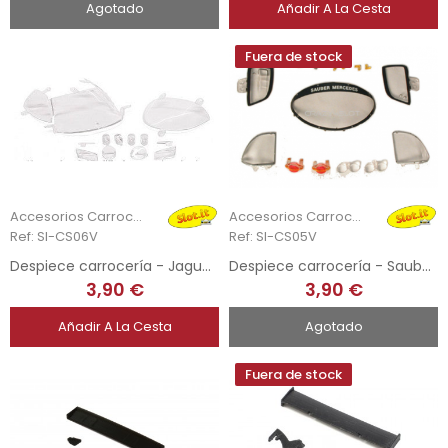
Agotado
Añadir A La Cesta
Fuera de stock
Accesorios Carrocería
Accesorios Carrocería
Ref: SI-CS06V
Ref: SI-CS05V
Despiece carrocería - Jaguar XJR9
Despiece carrocería - Sauber C9
3,90 €
3,90 €
Añadir A La Cesta
Agotado
Fuera de stock