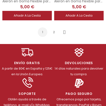
Alerón en Goma Flexible para Spyker
Alerón en Goma Flexible para Bmw Z4 1/32
5,00 €
5,00 €
Añadir A La Cesta
Añadir A La Cesta
1
2
Siguiente
ENVÍO GRATIS
DEVOLUCIONES
A partir de 80€ en España y 125€
14 días naturales para devolver
en la Unión Europea.
tu compra.
SOPORTE
PAGO SEGURO
Obtén ayuda a través de
Ofrecemos pago por tarjeta,
teléfono, e-mail y/o WhatApp.
transferencia, PayPal y Bizum