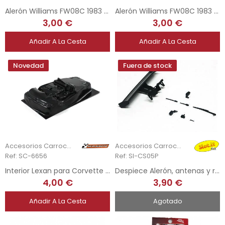
Alerón Williams FW08C 1983 - Johnny Walker Edition
Alerón Williams FW08C 1983 - K. Rosberg
3,00 €
3,00 €
Añadir A La Cesta
Añadir A La Cesta
Novedad
Fuera de stock
Accesorios Carrocería
Accesorios Carrocería
Ref: SC-6656
Ref: SI-CS05P
Interior Lexan para Corvette C7R / Callaway GT3
Despiece Alerón, antenas y retrovisores - Sauber C9
4,00 €
3,90 €
Añadir A La Cesta
Agotado