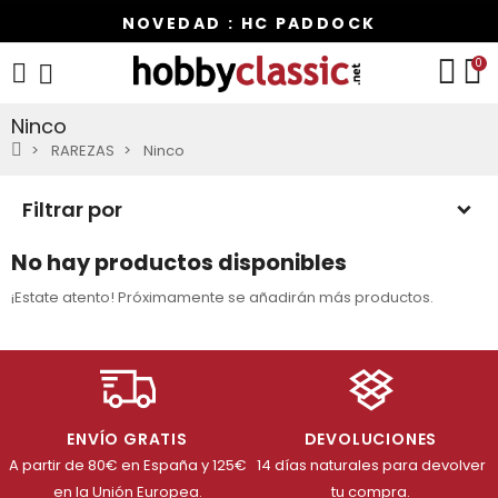
NOVEDAD : HC PADDOCK
0
Ninco
RAREZAS
Ninco
Filtrar por
No hay productos disponibles
¡Estate atento! Próximamente se añadirán más productos.
ENVÍO GRATIS
DEVOLUCIONES
A partir de 80€ en España y 125€
14 días naturales para devolver
en la Unión Europea.
tu compra.