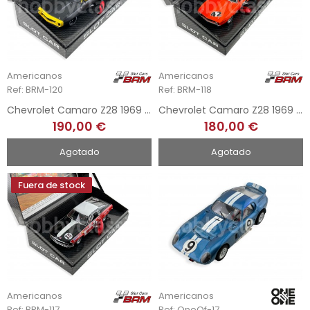
Americanos
Americanos
Ref: BRM-120
Ref: BRM-118
Chevrolet Camaro Z28 1969 1/24 - Black Edition
Chevrolet Camaro Z28 1969 1/24 - Genesee Beer 42
190,00 €
180,00 €
Agotado
Agotado
Fuera de stock
Americanos
Americanos
Ref: BRM-117
Ref: OneOf-17