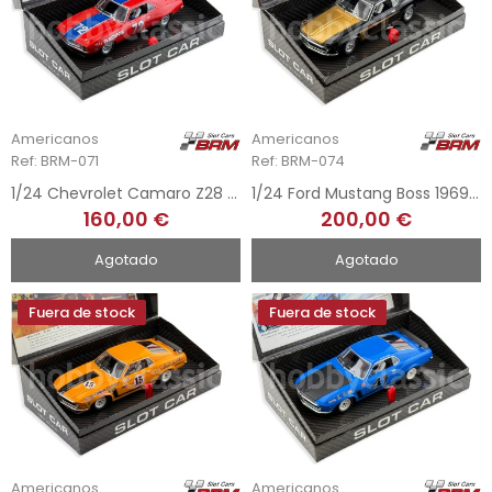
Americanos
Americanos
Ref: BRM-071
Ref: BRM-074
1/24 Chevrolet Camaro Z28 1969 V/J Racing - Edmonton Trans-Am 1971
1/24 Ford Mustang Boss 1969 - Laguna Seca 2015
160,00 €
200,00 €
Agotado
Agotado
Fuera de stock
Fuera de stock
Americanos
Americanos