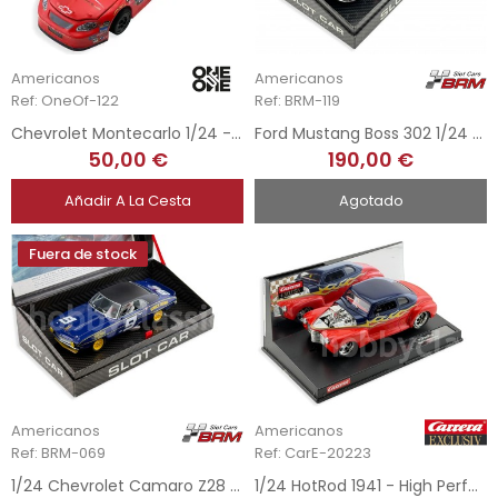
Americanos
Americanos
Ref: OneOf-122
Ref: BRM-119
Chevrolet Montecarlo 1/24 - Earnhardt
Ford Mustang Boss 302 1/24 - Black Edition
50,00 €
190,00 €
Añadir A La Cesta
Agotado
Fuera de stock
Americanos
Americanos
Ref: BRM-069
Ref: CarE-20223
1/24 Chevrolet Camaro Z28 1969 Sunoco - Michigan Int. Speedway Trans-Am 1969
1/24 HotRod 1941 - High Performance