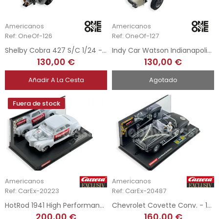
Americanos
Americanos
Ref: OneOf-126
Ref: OneOf-127
Shelby Cobra 427 S/C 1/24 - Chrome
Indy Car Watson Indianapolis 1/24 - 1963
130,00 €
130,00 €
Añadir A La Cesta
Agotado
Fuera de stock
Americanos
Americanos
Ref: CarEx-20223
Ref: CarEx-20487
HotRod 1941 High Performance - Presentation Car
Chevrolet Covette Conv. - 1962 Ltd. Edition
200,00 €
160,00 €