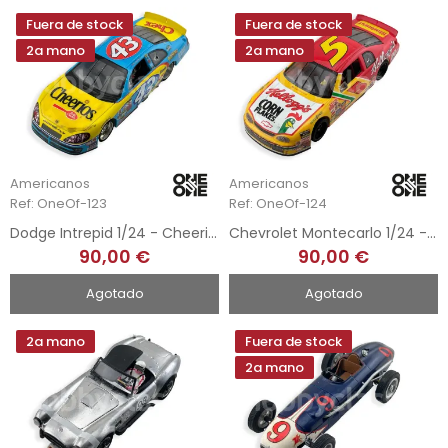
Fuera de stock
Fuera de stock
2a mano
2a mano
Americanos
Americanos
Ref: OneOf-123
Ref: OneOf-124
Dodge Intrepid 1/24 - Cheerios
Chevrolet Montecarlo 1/24 - Kellog's
90,00 €
90,00 €
Agotado
Agotado
2a mano
Fuera de stock
2a mano