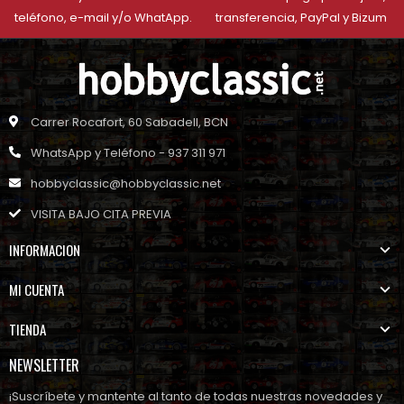
teléfono, e-mail y/o WhatApp.
transferencia, PayPal y Bizum
Carrer Rocafort, 60 Sabadell, BCN
WhatsApp y Teléfono - 937 311 971
hobbyclassic@hobbyclassic.net
VISITA BAJO CITA PREVIA
INFORMACION
MI CUENTA
TIENDA
NEWSLETTER
¡Suscríbete y mantente al tanto de todas nuestras novedades y