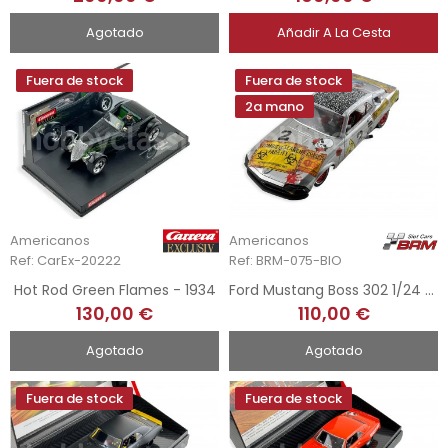
Agotado
Añadir A La Cesta
Fuera de stock
Fuera de stock
2a mano
Americanos
Americanos
Ref: CarEx-20222
Ref: BRM-075-BIO
Hot Rod Green Flames - 1934
Ford Mustang Boss 302 1/24 - Silver Biohazard
130,00 €
110,00 €
Agotado
Agotado
Fuera de stock
Fuera de stock