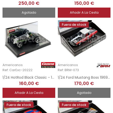
250,00 €
150,00 €
Agotado
Añadir A La Cesta
Fuera de stock
Americanos
Americanos
Ref: CarExc-20222
Ref: BRM-073
1/24 HotRod Black Classic - 1934
1/24 Ford Mustang Boss 1969 - Michigan Int. Speedway Trans-Am 1969
160,00 €
170,00 €
Añadir A La Cesta
Agotado
Fuera de stock
Fuera de stock