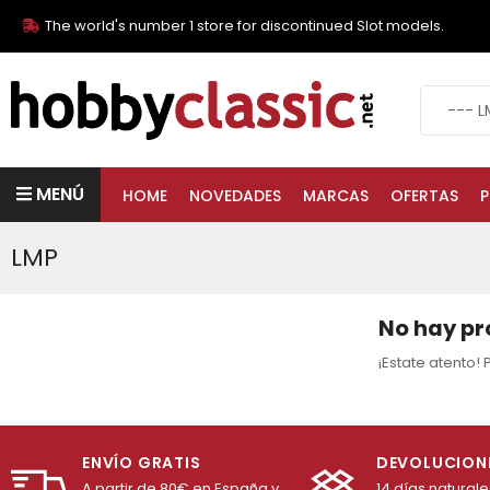
The world's number 1 store for discontinued Slot models.
MENÚ
HOME
NOVEDADES
MARCAS
OFERTAS
P
LMP
No hay pr
¡Estate atento
ENVÍO GRATIS
DEVOLUCION
A partir de 80€ en España y
14 días natural