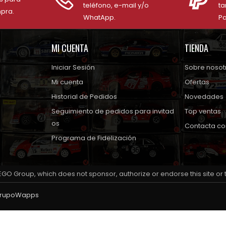
teléfono, e-mail y/o
ta
mpra.
WhatApp.
Pa
MI CUENTA
TIENDA
Iniciar Sesión
Sobre nosot
Mi cuenta
Ofertas
Historial de Pedidos
Novedades
Seguimiento de pedidos para invitad
Top ventas
os
Contacta co
Programa de Fidelización
EGO Group, which does not sponsor, authorize or endorse this site or
rupoWapps