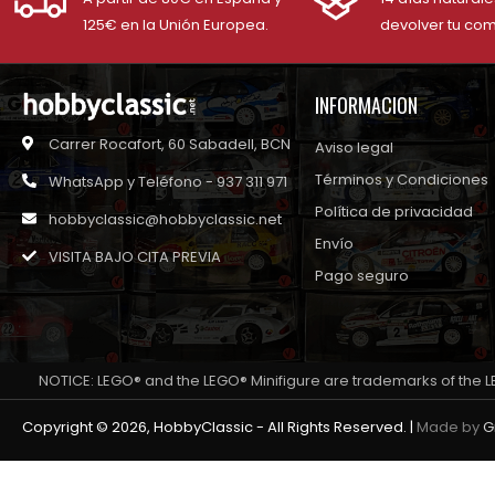
125€ en la Unión Europea.
devolver tu co
INFORMACION
Carrer Rocafort, 60 Sabadell, BCN
Aviso legal
Términos y Condiciones
WhatsApp y Teléfono - 937 311 971
Política de privacidad
hobbyclassic@hobbyclassic.net
Envío
VISITA BAJO CITA PREVIA
Pago seguro
NOTICE: LEGO® and the LEGO® Minifigure are trademarks of the L
Copyright © 2026, HobbyClassic - All Rights Reserved. |
Made by
G