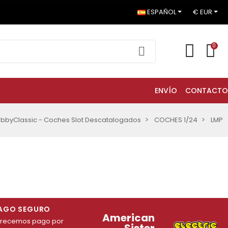
ESPAÑOL
€ EUR
0
ENVÍO
CONTACTO
bbyClassic - Coches Slot Descatalogados
COCHES 1/24
LMP
AGO SEGURO
American
frecemos pago por