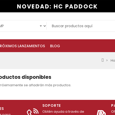
NOVEDAD: HC PADDOCK
RÓXIMOS LANZAMIENTOS
BLOG
Ho
oductos disponibles
! Próximamente se añadirán más productos.
SOPORTE
P
ES
Obtén ayuda a través de
O
es para