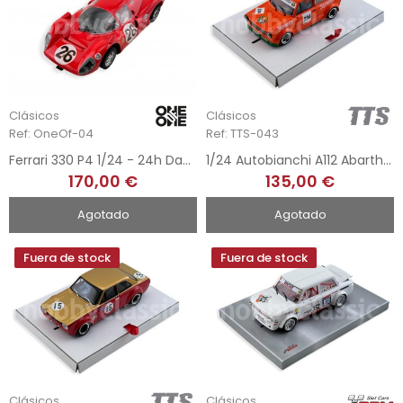
Clásicos
Clásicos
Ref: OneOf-04
Ref: TTS-043
Ferrari 330 P4 1/24 - 24h Daytona 1967
1/24 Autobianchi A112 Abarth Gr.2 - Team Jagermeister
170,00 €
135,00 €
Agotado
Agotado
Fuera de stock
Fuera de stock
Clásicos
Clásicos