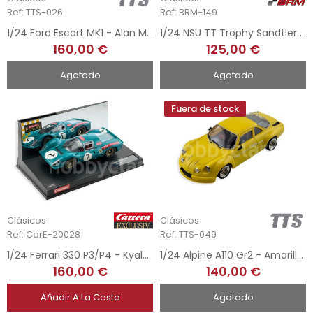
Ref: TTS-026
Ref: BRM-149
1/24 Ford Escort MK1 - Alan Mann n15
1/24 NSU TT Trophy Sandtler - Lutz Gersford Tribute
160,00 €
125,00 €
Agotado
Agotado
Fuera de stock
Clásicos
Clásicos
Ref: CarE-20028
Ref: TTS-049
1/24 Ferrari 330 P3/P4 - Kyalami 1967
1/24 Alpine A110 Gr2 - Amarillo Road Car
160,00 €
140,00 €
Añadir A La Cesta
Agotado