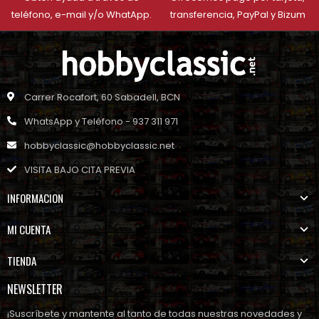
teléfono, e-mail y/o WhatApp.
transferencia, PayPal y Bizum
Carrer Rocafort, 60 Sabadell, BCN
WhatsApp y Teléfono - 937 311 971
hobbyclassic@hobbyclassic.net
VISITA BAJO CITA PREVIA
INFORMACION
MI CUENTA
TIENDA
NEWSLETTER
¡Suscríbete y mantente al tanto de todas nuestras novedades y