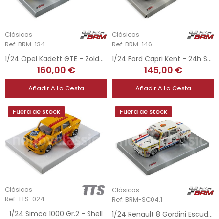
Clásicos
Clásicos
Ref: BRM-134
Ref: BRM-146
1/24 Opel Kadett GTE - Zolder Race Festival 2014
1/24 Ford Capri Kent - 24h Spa 1972
160,00 €
145,00 €
Añadir A La Cesta
Añadir A La Cesta
Fuera de stock
Fuera de stock
Clásicos
Clásicos
Ref: TTS-024
Ref: BRM-SC04.1
1/24 Simca 1000 Gr.2 - Shell
1/24 Renault 8 Gordini Escuderia Repsol - Copa TS 1971 Rasilla