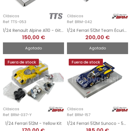
Clásicos
Clásicos
Ref: TTS-053
Ref: BRM-042
1/24 Renault Alpine A110 - Gitanes
1/24 Ferrari 512M Team Écurie - 24h Le Mans 1971
150,00 €
200,00 €
Agotado
Agotado
Fuera de stock
Fuera de stock
Clásicos
Clásicos
Ref: BRM-037-Y
Ref: BRM-157
1/24 Ferrari 512M - Yellow Kit
1/24 Ferrari 512M Sunoco - 5h Watkins Glen 1971
170,00 €
185,00 €