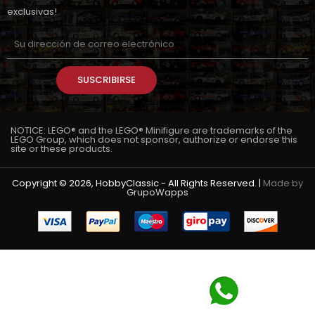
exclusivas!
SUSCRIBIRSE
NOTICE: LEGO® and the LEGO® Minifigure are trademarks of the
LEGO Group, which does not sponsor, authorize or endorse this
site or these products.
Copyright © 2026, HobbyClassic - All Rights Reserved. |
Made by
GrupoWapps