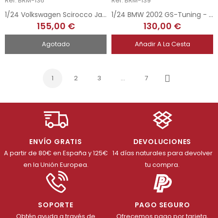
Ref: BRM-136
Ref: BRM-139
1/24 Volkswagen Scirocco Jagermeister - Zandvoort Trophy 1977
1/24 BMW 2002 GS-Tuning - 1st Gr.2 DRM Hockenheim 1974
155,00 €
130,00 €
Agotado
Añadir A La Cesta
1
2
3
…
7
Siguiente
ENVÍO GRATIS
DEVOLUCIONES
A partir de 80€ en España y 125€
14 días naturales para devolver
en la Unión Europea.
tu compra.
SOPORTE
PAGO SEGURO
Obtén ayuda a través de
Ofrecemos pago por tarjeta,