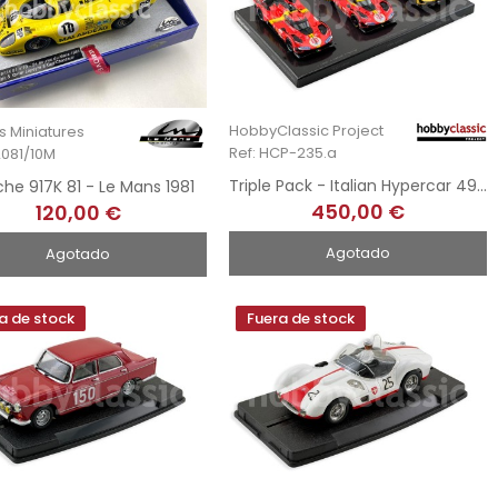
HobbyClassic Project
s Miniatures
Ref: HCP-235.a
2081/10M
Triple Pack - Italian Hypercar 499P LMH - 2023, 2024 & 2025 Le Mans Winners
che 917K 81 - Le Mans 1981
450,00 €
120,00 €
Agotado
Agotado
a de stock
Fuera de stock