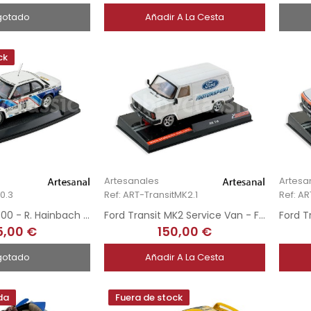
gotado
Añadir A La Cesta
ck
Artesanales
Artesa
0.3
Ref: ART-TransitMK2.1
Ref: A
Opel Ascona 400 - R. Hainbach - Hunsück Rallye 1980 - Hand-Painted
Ford Transit MK2 Service Van - Ford Motorsport
5,00 €
150,00 €
gotado
Añadir A La Cesta
da
Fuera de stock