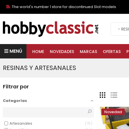
The world's number 1 store for discontinued Slot models.
MENÚ
HOME
NOVEDADES
MARCAS
OFERTAS
P
RESINAS Y ARTESANALES
Filtrar por
Categorías
Novedad
Artesanales
75