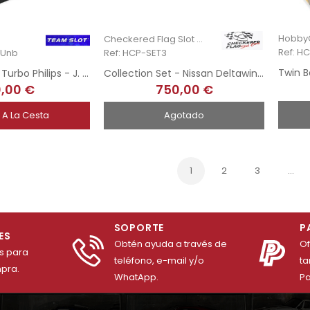
HobbyC
Checkered Flag Slot Cars
Ref: H
-Unb
Ref: HCP-SET3
Renault 5 Maxi Turbo Philips - J. Ragnotti - Tour de Corse - Hand-Painted
Collection Set - Nissan Deltawing LM 2012 - Sebring 2013
,00 €
750,00 €
 A La Cesta
Agotado
1
2
3
…
SOPORTE
P
ES
Obtén ayuda a través de
O
es para
teléfono, e-mail y/o
ta
mpra.
WhatApp.
Pa