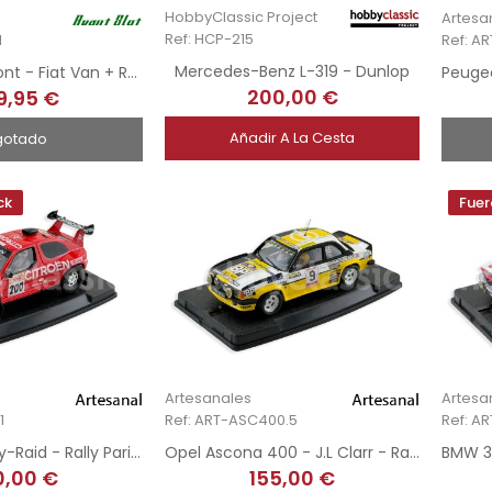
HobbyClassic Project
Artesa
Ref: HCP-215
1
Ref: AR
Mercedes-Benz L-319 - Dunlop
Team Entremont - Fiat Van + Remolque + Ferrari 308 GTB - Tour de France 1981
200,00 €
9,95 €
Añadir A La Cesta
gotado
ck
Fuer
Artesanales
Artesa
1
Ref: ART-ASC400.5
Ref: A
Citroën ZX Rally-Raid - Rally Paris Dakar 1995
Opel Ascona 400 - J.L Clarr - Rally Costa Brava 1980 - Hand-Painted
0,00 €
155,00 €