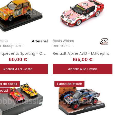
nales
Resin Whims
RT-500Sp-ART.1
Ref: HCP 10-1
Fiat Cinquecento Sporting - O. Gómez - Hand-Painted
Renault Alpine A310 - M.Hoepfner - Tour Auto 1974
60,00 €
165,00 €
Añadir A La Cesta
Añadir A La Cesta
a de stock
Fuera de stock
edad