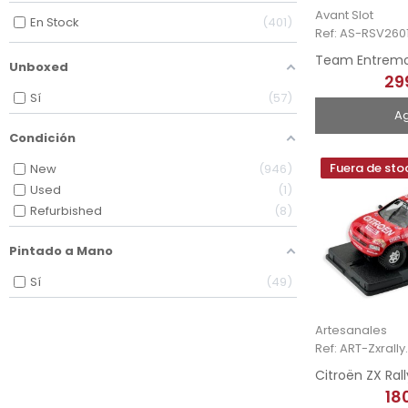
Avant Slot
En Stock
401
Ref: AS-RSV260
Unboxed
29
Sí
57
A
Condición
Fuera de sto
New
946
Used
1
Refurbished
8
Pintado a Mano
Sí
49
Artesanales
Ref: ART-Zxrally.
18