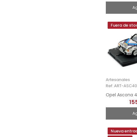
A
Fuera de sto
Artesanales
Ref: ART-ASC40
15
A
Nueva entra