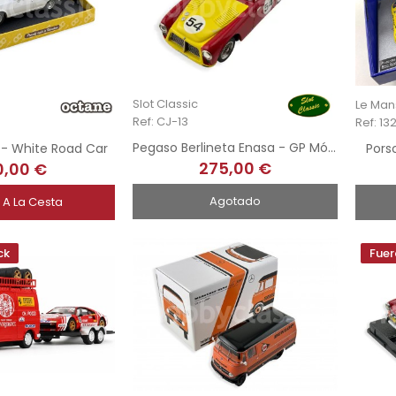
Slot Classic
Le Man
Ref: CJ-13
Ref: 13
Pegaso Berlineta Enasa - GP Mónaco 1952
- White Road Car
Pors
275,00 €
0,00 €
Agotado
 A La Cesta
ck
Fuer