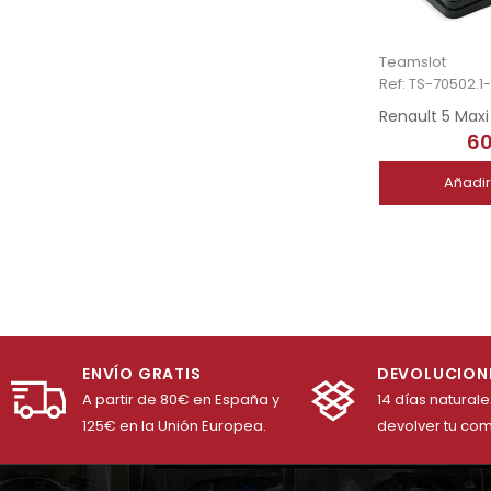
Teamslot
Ref: TS-70502.1
60
Añadir
ENVÍO GRATIS
DEVOLUCION
A partir de 80€ en España y
14 días natural
125€ en la Unión Europea.
devolver tu co