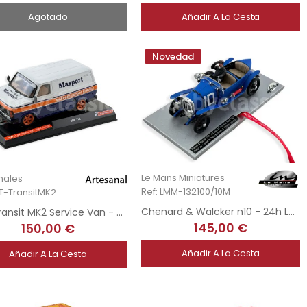
Agotado
Añadir A La Cesta
Novedad
Le Mans Miniatures
nales
Ref: LMM-132100/10M
RT-TransitMK2
Chenard & Walcker n10 - 24h Le Mans 1923
Ford Transit MK2 Service Van - Masport Escort Team
145,00 €
150,00 €
Añadir A La Cesta
Añadir A La Cesta