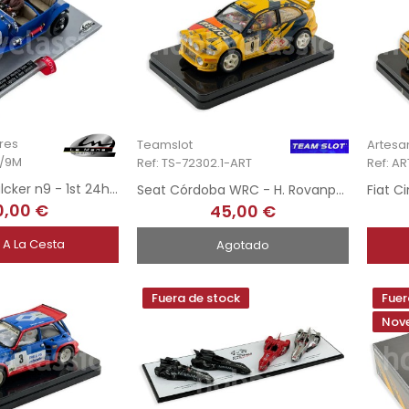
res
Teamslot
Artesa
0/9M
Ref: TS-72302.1-ART
Ref: A
Chenard & Walcker n9 - 1st 24h Le Mans 1923
Seat Córdoba WRC - H. Rovanpera - Rally Finland 1999 - Hand-Painted
0,00 €
45,00 €
 A La Cesta
Agotado
Fuera de stock
Fuer
Nov