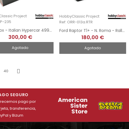
lassic Project
HobbyClassic Project
CP-235
Ref: ORR-013a.RTR
Twin Box - Italian Hypercar 499P LMH - 2024 & 2025 Le Mans Winners
Ford Raptor T1+ - N. Roma - Rallye Dakar 2025
300,00 €
180,00 €
Agotado
Agotado
40
Siguiente
AGO SEGURO
American
frecemos pago por
Sister
rjeta, transferencia,
Store
yPal y Bizum