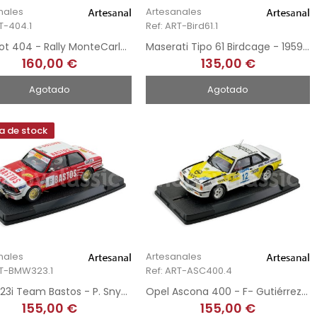
nales
Artesanales
T-404.1
Ref: ART-Bird61.1
Peugeot 404 - Rally MonteCarlo 1962 - Hand-Painted
Maserati Tipo 61 Birdcage - 1959 - Hand-Painted
160,00 €
135,00 €
Agotado
Agotado
a de stock
nales
Artesanales
RT-BMW323.1
Ref: ART-ASC400.4
BMW 323i Team Bastos - P. Snyers - Rally Du Condroz 1982 - Hand-Painted
Opel Ascona 400 - F- Gutiérrez - Andorra Winter Rally 2018 - Hand-Painted
155,00 €
155,00 €