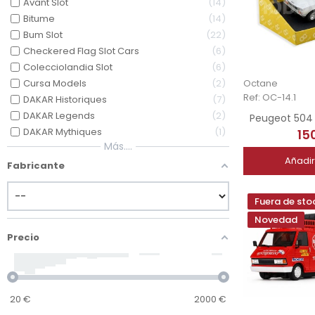
Avant Slot
14
Bitume
14
Bum Slot
22
Checkered Flag Slot Cars
6
Colecciolandia Slot
6
Octane
Cursa Models
2
Ref: OC-14.1
DAKAR Historiques
7
DAKAR Legends
2
Peugeot 504 
DAKAR Mythiques
1
15
Más....
Añadir
Fabricante
Fuera de sto
Novedad
Precio
20
€
2000
€