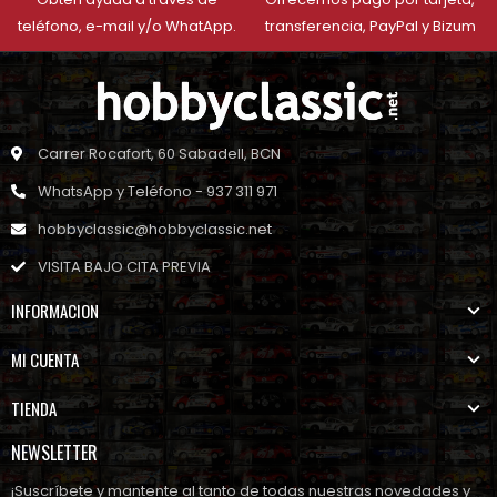
teléfono, e-mail y/o WhatApp.
transferencia, PayPal y Bizum
Carrer Rocafort, 60 Sabadell, BCN
WhatsApp y Teléfono - 937 311 971
hobbyclassic@hobbyclassic.net
VISITA BAJO CITA PREVIA
INFORMACION
MI CUENTA
TIENDA
NEWSLETTER
¡Suscríbete y mantente al tanto de todas nuestras novedades y