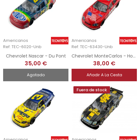
Americanos
Americanos
Ref: TEC-6020-Unb
Ref: TEC-63430-Unb
Chevrolet Nascar - Du Pont
Chevrolet MonteCarlos - Hobbytown USA
35,00 €
38,00 €
Agotado
Añadir A La Cesta
Fuera de stock
Americanos
Americanos