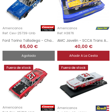
Americanos
Americanos
Ref: Cev-25739-Unb
Ref: H3876
Ford Torino Talladega - Champion 1969
AMC Javelin - SCCA Trans Am 1972
65,00 €
40,00 €
Agotado
Añadir A La Cesta
Fuera de stock
Fuera de stock
Americanos
Americanos