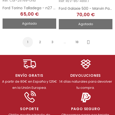
Ref: Car-25769-Unb
Ref: REV-85-4891.1
Ford Torino Talladega - n27 1970
Ford Galaxie 500 - Marvin Panch - 1963
65,00 €
70,00 €
Agotado
Agotado
1
2
3
…
18
Siguiente
ENVÍO GRATIS
DEVOLUCIONES
A partir de 80€ en España y 125€
14 días naturales para devolver
en la Unión Europea.
tu compra.
SOPORTE
PAGO SEGURO
Obtén ayuda a través de
Ofrecemos pago por tarjeta,