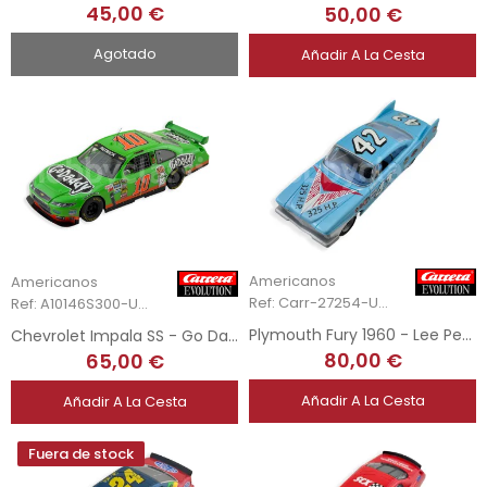
45,00 €
50,00 €
Agotado
Añadir A La Cesta
Americanos
Americanos
Ref: Carr-27254-Unb
Ref: A10146S300-Unb
Plymouth Fury 1960 - Lee Petty Race Car
Chevrolet Impala SS - Go Daddy
80,00 €
65,00 €
Añadir A La Cesta
Añadir A La Cesta
Fuera de stock