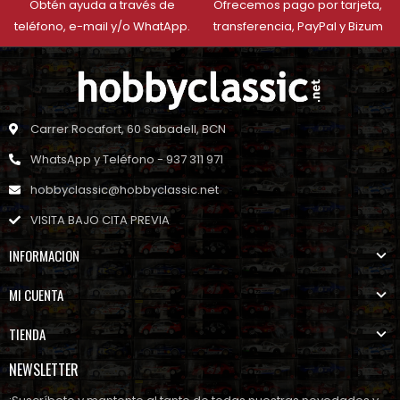
Obtén ayuda a través de
Ofrecemos pago por tarjeta,
teléfono, e-mail y/o WhatApp.
transferencia, PayPal y Bizum
Carrer Rocafort, 60 Sabadell, BCN
WhatsApp y Teléfono - 937 311 971
hobbyclassic@hobbyclassic.net
VISITA BAJO CITA PREVIA
INFORMACION
MI CUENTA
TIENDA
NEWSLETTER