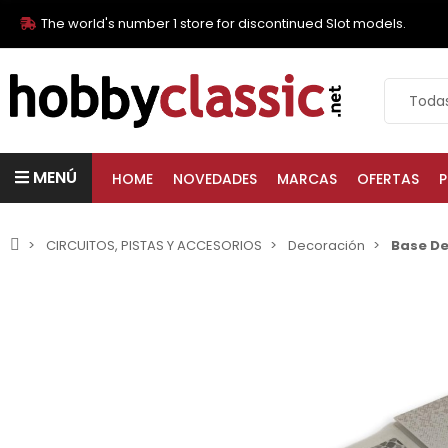
The world's number 1 store for discontinued Slot models.
MENÚ
HOME
NOVEDADES
MARCAS
OFERTAS
P
CIRCUITOS, PISTAS Y ACCESORIOS
Decoración
Base De