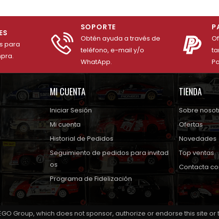
SOPORTE
P
ES
Obtén ayuda a través de
O
es para
teléfono, e-mail y/o
ta
mpra.
WhatApp.
Pa
MI CUENTA
TIENDA
Iniciar Sesión
Sobre nosot
Mi cuenta
Ofertas
Historial de Pedidos
Novedades
Seguimiento de pedidos para invitad
Top ventas
os
Contacta co
Programa de Fidelización
EGO Group, which does not sponsor, authorize or endorse this site or