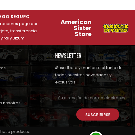
AGO SEGURO
American
frecemos pago por
Sister
rjeta, transferencia,
Store
yPal y Bizum
NEWSLETTER
¡Suscríbete y mantente al tanto de
ros
todas nuestras novedades y
exclusivas!
n nosotros
SUSCRIBIRSE
 these products.