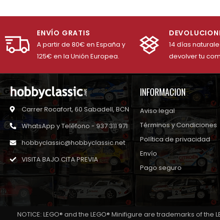
ENVÍO GRATIS
DEVOLUCION
A partir de 80€ en España y
14 días natural
125€ en la Unión Europea.
devolver tu co
INFORMACION
Carrer Rocafort, 60 Sabadell, BCN
Aviso legal
Términos y Condiciones
WhatsApp y Teléfono - 937 311 971
Política de privacidad
hobbyclassic@hobbyclassic.net
Envío
VISITA BAJO CITA PREVIA
Pago seguro
NOTICE: LEGO® and the LEGO® Minifigure are trademarks of the L