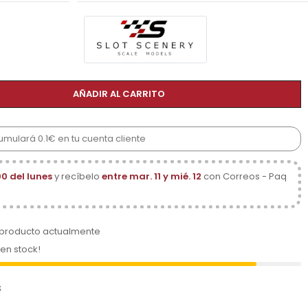
AÑADIR AL CARRITO
umulará 0.1€ en tu cuenta cliente
00 del lunes
y recíbelo
entre mar. 11 y mié. 12
con Correos - Paq
 producto actualmente
 en stock!
s