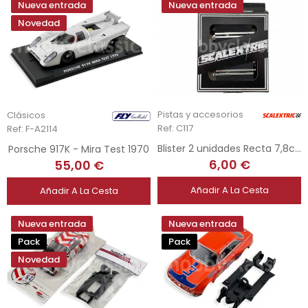
Nueva entrada
Nueva entrada
Novedad
Pistas y accesorios
Clásicos
Ref: C117
Ref: F-A2114
Blister 2 unidades Recta 7,8cms - SCX inglés
Porsche 917K - Mira Test 1970
6,00 €
55,00 €
Añadir A La Cesta
Añadir A La Cesta
Nueva entrada
Nueva entrada
Pack
Pack
Novedad