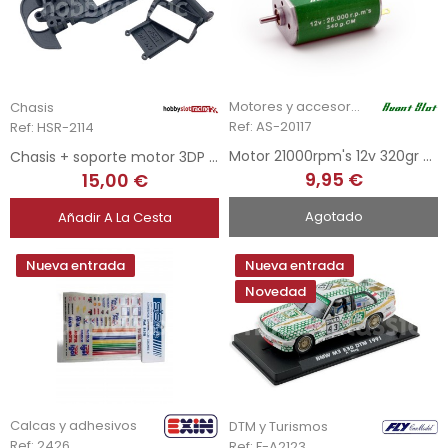
Motores y accesorios
Chasis
Ref: AS-20117
Ref: HSR-2114
Motor 21000rpm's 12v 320gr - 6,5UMS - Long Case
Chasis + soporte motor 3DP para Mitsubishi EVO X
9,95 €
15,00 €
Agotado
Añadir A La Cesta
Nueva entrada
Nueva entrada
Novedad
Calcas y adhesivos
DTM y Turismos
Ref: 2426
Ref: F-A2123