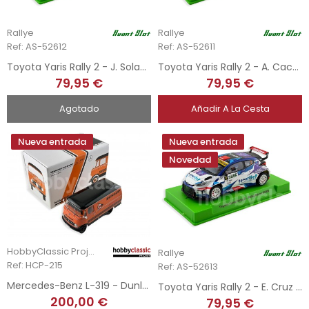
Rallye
Rallye
Ref: AS-52612
Ref: AS-52611
Toyota Yaris Rally 2 - J. Solans - Rally Arabia 2025
Toyota Yaris Rally 2 - A. Cachón - Rally Japan 2025
79,95 €
79,95 €
Agotado
Añadir A La Cesta
Nueva entrada
Nueva entrada
Novedad
HobbyClassic Project
Rallye
Ref: HCP-215
Ref: AS-52613
Mercedes-Benz L-319 - Dunlop
Toyota Yaris Rally 2 - E. Cruz - Rally Naron 2025
200,00 €
79,95 €