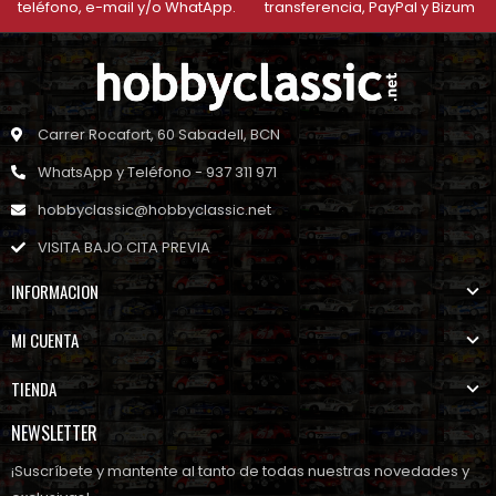
teléfono, e-mail y/o WhatApp.
transferencia, PayPal y Bizum
Carrer Rocafort, 60 Sabadell, BCN
WhatsApp y Teléfono - 937 311 971
hobbyclassic@hobbyclassic.net
VISITA BAJO CITA PREVIA
INFORMACION
MI CUENTA
TIENDA
NEWSLETTER
¡Suscríbete y mantente al tanto de todas nuestras novedades y