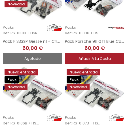
Novedad
Packs
Packs
Ref: RS-0181B + HSR-2205
Ref: RS-0103B + HSR-2205
Pack F 333SP Giesse n1 + Chasis 3DP + Upgrade Kit Mecánica Completa
Pack Porsche 911 GT1 Blue Coral + Chasis 3DP + Upgrade Kit Mecánica Completa
60,00 €
60,00 €
Agotado
Añadir A La Cesta
Nueva entrada
Nueva entrada
Pack
Pack
Novedad
Novedad
Packs
Packs
Ref: RS-0106B + HSR-2205
Ref: RS-0107B + HSR-2205