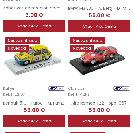
Adhesivos decoración coches II - STS
BMW M3 E30 - A. Berg - DTM 1991
6,00 €
55,00 €
Añadir A La Cesta
Añadir A La Cesta
Nueva entrada
Nueva entrada
Novedad
Novedad
Rallye
Clásicos
Ref: F-E2107
Ref: F-A2119
Renault 5 GT Turbo - M. Farnaud - Rally MonteCarlo 1994
Alfa Romeo TZ2 - Spa 1967
55,00 €
55,00 €
Añadir A La Cesta
Añadir A La Cesta