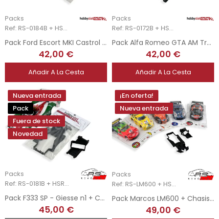
Packs
Packs
Ref: RS-0184B + HSR-2360
Ref: RS-0172B + HSR-2303
Pack Ford Escort MKI Castrol + Chasis 3DP HSR
Pack Alfa Romeo GTA AM Trans-Am 1971 + Chasis 3DP HSR
42,00 €
42,00 €
Añadir A La Cesta
Añadir A La Cesta
Nueva entrada
¡En oferta!
Pack
Nueva entrada
Fuera de stock
Novedad
Packs
Packs
Ref: RS-0181B + HSR-2110
Ref: RS-LM600 + HSR-2112
Pack F333 SP - Giesse n1 + Chasis 3DP + Soporte Motor AW 3DP
Pack Marcos LM600 + Chasis 3DP + Soporte Motor AW 3DP HSR
45,00 €
49,00 €