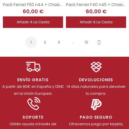
Pack Ferrari F50 n44 + Chasis 3DP + Upgrade Kit Mecánica Completa
Pack Ferrari F40 n45 + Chasis 3DP + Upgrade Kit Mecánica Completa
60,00 €
60,00 €
Añadir A La Cesta
Añadir A La Cesta
1
2
3
…
12
Siguiente
ENVÍO GRATIS
DEVOLUCIONES
A partir de 80€ en España y 125€
14 días naturales para devolver
en la Unión Europea.
tu compra.
SOPORTE
PAGO SEGURO
Obtén ayuda a través de
Ofrecemos pago por tarjeta,