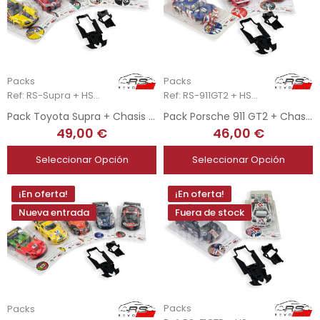
Packs
Packs
Ref: RS-Supra + HSR-2109
Ref: RS-911GT2 + HSR-2113
Pack Toyota Supra + Chasis 3DP + Soporte Motor AW 3DP HSR
Pack Porsche 911 GT2 + Chasis 3DP + Soporte Motor AW 3DP HSR
49,00 €
46,00 €
Seleccionar Opción
Seleccionar Opción
¡En oferta!
¡En oferta!
Nueva entrada
Fuera de stock
Packs
Packs