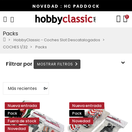
NOVEDAD : HC PADDOCK
0
Packs
HobbyClassic - Coches Slot Descatalogados
COCHES 1/32
Packs
Filtrar por
Nueva entrada
Nueva entrada
Pack
Pack
Fuera de stock
Novedad
Novedad