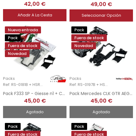
42,00 €
49,00 €
Añadir A La Cesta
Seleccionar Opción
Nueva entrada
Pack
Pack
Fuera de stock
Fuera de stock
Novedad
Novedad
Packs
Packs
Ref: RS-0181B + HSR-2110
Ref: RS-0197B + HSR-2126
Pack F333 SP - Giesse n1 + Chasis 3DP + Soporte Motor AW 3DP
Pack Mercedes CLK GTR AEG + Chasis 3DP + Soporte Motor AW 3DP
45,00 €
45,00 €
Agotado
Agotado
Pack
Pack
Fuera de stock
Fuera de stock