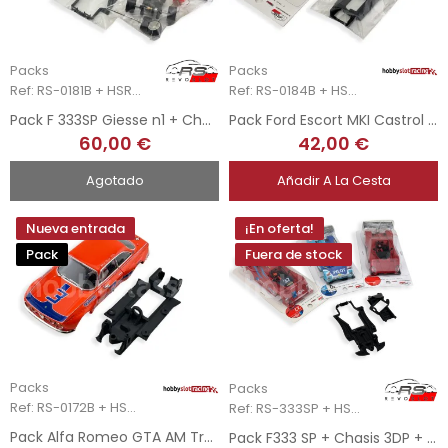
Packs
Packs
Ref: RS-0181B + HSR-2205
Ref: RS-0184B + HSR-2360
Pack F 333SP Giesse n1 + Chasis 3DP + Upgrade Kit Mecánica Completa
Pack Ford Escort MKI Castrol + Chasis 3DP HSR
60,00 €
42,00 €
Agotado
Añadir A La Cesta
Nueva entrada
¡En oferta!
Pack
Fuera de stock
Packs
Packs
Ref: RS-0172B + HSR-2303
Ref: RS-333SP + HSR-2110
Pack Alfa Romeo GTA AM Trans-Am 1971 + Chasis 3DP HSR
Pack F333 SP + Chasis 3DP + Soporte Motor AW 3DP HSR