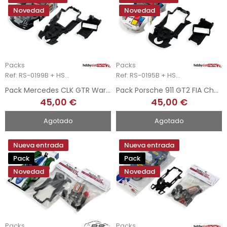
Novedad
Novedad
Packs
Packs
Ref: RS-0199B + HSR-2126
Ref: RS-0195B + HSR-2113
Pack Mercedes CLK GTR Warsteiner + Chasis 3DP + Soporte Motor AW 3DP
Pack Porsche 911 GT2 FIA Champ + Chasis 3DP + Soporte Motor AW 3DP
45,00 €
45,00 €
Agotado
Agotado
Nueva entrada
Nueva entrada
Pack
Pack
Novedad
Novedad
Packs
Packs