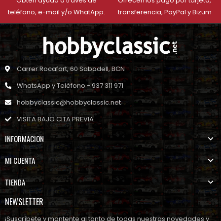
Obtén ayuda a través de
Ofrecemos pago por tarjeta,
teléfono, e-mail y/o WhatApp.
transferencia, PayPal y Bizum
Carrer Rocafort, 60 Sabadell, BCN
WhatsApp y Teléfono - 937 311 971
hobbyclassic@hobbyclassic.net
VISITA BAJO CITA PREVIA
INFORMACION
MI CUENTA
TIENDA
NEWSLETTER
¡Suscríbete y mantente al tanto de todas nuestras novedades y