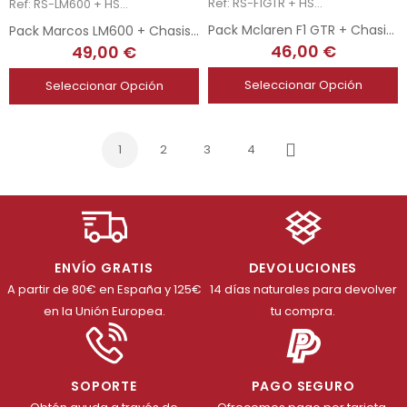
Ref: RS-F1GTR + HSR-2128
Ref: RS-LM600 + HSR-2112
Pack Mclaren F1 GTR + Chasis 3DP + Soporte Motor AW 3DP HSR
Pack Marcos LM600 + Chasis 3DP + Soporte Motor AW 3DP HSR
46,00 €
49,00 €
Seleccionar Opción
Seleccionar Opción
1
2
3
4
Siguiente
ENVÍO GRATIS
DEVOLUCIONES
A partir de 80€ en España y 125€
14 días naturales para devolver
en la Unión Europea.
tu compra.
SOPORTE
PAGO SEGURO