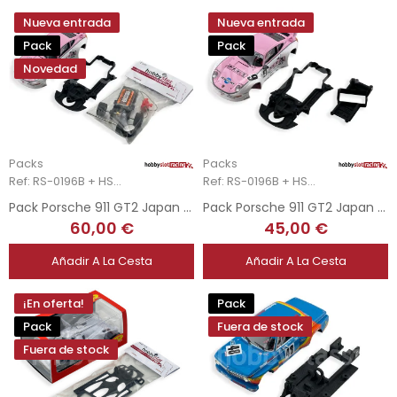
Nueva entrada
Nueva entrada
Pack
Pack
Novedad
Packs
Packs
Ref: RS-0196B + HSR-2205
Ref: RS-0196B + HSR-2113
Pack Porsche 911 GT2 Japan + Chasis 3DP + Upgrade Kit Mecánica Completa
Pack Porsche 911 GT2 Japan + Chasis 3DP + Soporte Motor AW 3DP
60,00 €
45,00 €
Añadir A La Cesta
Añadir A La Cesta
¡En oferta!
Pack
Pack
Fuera de stock
Fuera de stock