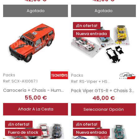
Agotado
Agotado
¡En oferta!
Nueva entrada
Packs
Packs
Ref: SCX-A10067.1
Ref: RS-Viper + HSR-2108
Carrocería + Chasis - Hummer H3 Sub Gordon
Pack Viper GTS-R + Chasis 3DP + Soporte Motor AW 3DP HSR
55,00 €
46,00 €
Añadir A La Cesta
Seleccionar Opción
¡En oferta!
¡En oferta!
Fuera de stock
Nueva entrada