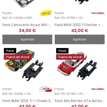
Packs
Packs
Ref: SI-CA56b+HSR-2362.RT4
Ref: RS-0178B + HSR-2302
Pack Carrocería Acura ARX-05 + Chasis 3DP HSR RT4
Pack BMW 2002 TI Fischer + Chasis 3DP HSR
34,00 €
42,00 €
Agotado
Agotado
Pack
Pack
Fuera de stock
Fuera de stock
Packs
Packs
Ref: RS-0158B + HSR-2302
Ref: RS-0174B + HSR-2303
Pack BMW 2002 TI + Chasis 3DP HSR
Pack Alfa Romeo GTA AM Kent + Chasis 3DP HSR
42,00 €
42,00 €