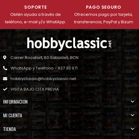
SOPORTE
PAGO SEGURO
Obtén ayuda a través de
Ofrecemos pago por tarjeta,
teléfono, e-mail y/o WhatApp.
transferencia, PayPal y Bizum
Carrer Rocafort, 60 Sabadell, BCN
WhatsApp y Teléfono - 937 311 971
hobbyclassic@hobbyclassic.net
VISITA BAJO CITA PREVIA
INFORMACION
MI CUENTA
TIENDA