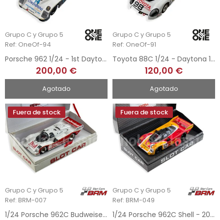
Grupo C y Grupo 5
Grupo C y Grupo 5
Ref: OneOf-94
Ref: OneOf-91
Porsche 962 1/24 - 1st Daytona IMSA 1986
Toyota 88C 1/24 - Daytona 1989
200,00 €
120,00 €
Agotado
Agotado
Fuera de stock
Fuera de stock
Grupo C y Grupo 5
Grupo C y Grupo 5
Ref: BRM-007
Ref: BRM-049
1/24 Porsche 962C Budweiser - 12h Sebring 1987
1/24 Porsche 962C Shell - 200 Miles Norisring 1987