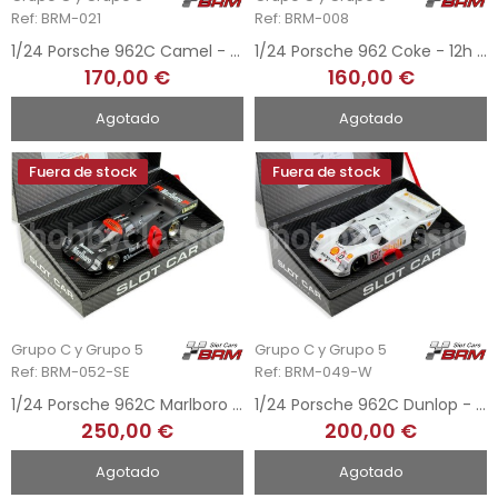
Ref: BRM-021
Ref: BRM-008
1/24 Porsche 962C Camel - 500Km Kyalami 1987
1/24 Porsche 962 Coke - 12h Sebring 1986
170,00 €
160,00 €
Agotado
Agotado
Fuera de stock
Fuera de stock
Grupo C y Grupo 5
Grupo C y Grupo 5
Ref: BRM-052-SE
Ref: BRM-049-W
1/24 Porsche 962C Marlboro - Black limited Edition
1/24 Porsche 962C Dunlop - Test Car
250,00 €
200,00 €
Agotado
Agotado