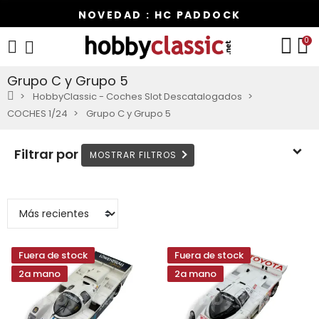
NOVEDAD : HC PADDOCK
0
Grupo C y Grupo 5
HobbyClassic - Coches Slot Descatalogados
COCHES 1/24
Grupo C y Grupo 5
Filtrar por
Fuera de stock
Fuera de stock
2a mano
2a mano