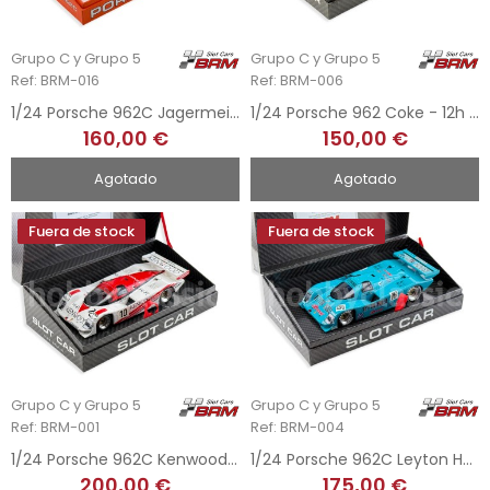
Grupo C y Grupo 5
Grupo C y Grupo 5
Ref: BRM-016
Ref: BRM-006
1/24 Porsche 962C Jagermeister - 1st Osterreichring 1986
1/24 Porsche 962 Coke - 12h Sebring 1986
160,00 €
150,00 €
Agotado
Agotado
Fuera de stock
Fuera de stock
Grupo C y Grupo 5
Grupo C y Grupo 5
Ref: BRM-001
Ref: BRM-004
1/24 Porsche 962C Kenwood - 1000Km Fuji 1988
1/24 Porsche 962C Leyton House - 490Km Mexico 1990
200,00 €
175,00 €