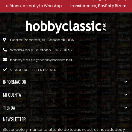
teléfono, e-mail y/o WhatApp.
transferencia, PayPal y Bizum
Carrer Rocafort, 60 Sabadell, BCN
WhatsApp y Teléfono - 937 311 971
hobbyclassic@hobbyclassic.net
VISITA BAJO CITA PREVIA
INFORMACION
MI CUENTA
TIENDA
NEWSLETTER
¡Suscríbete y mantente al tanto de todas nuestras novedades y