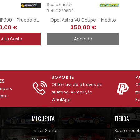
Scalextric UK
Ref: C2298DS
Lister Storm LMP900 - Prueba de inyección
Opel Astra V8 Coupe - Inédito
0,00 €
350,00 €
 A La Cesta
Agotado
SOPORTE
P
ES
Obtén ayuda a través de
O
es para
teléfono, e-mail y/o
ta
mpra.
WhatApp.
Pa
MI CUENTA
TIENDA
Iniciar Sesión
Sobre nosot
Mi cuenta
Ofertas