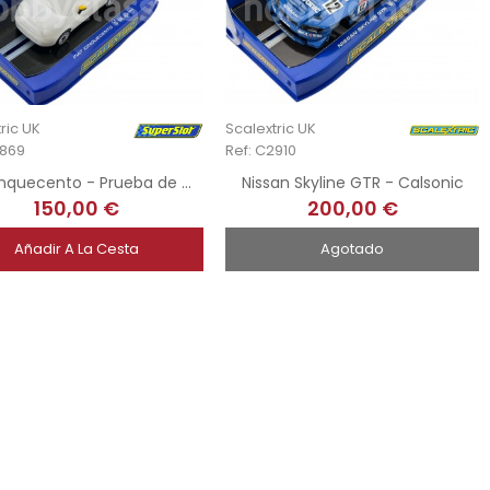
ric UK
Scalextric UK
2869
Ref: C2910
Fiat Cinquecento - Prueba de molde
Nissan Skyline GTR - Calsonic
150,00 €
200,00 €
Añadir A La Cesta
Agotado