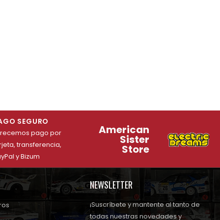
AGO SEGURO
American
frecemos pago por
Sister
rjeta, transferencia,
Store
yPal y Bizum
NEWSLETTER
¡Suscríbete y mantente al tanto de
ros
todas nuestras novedades y