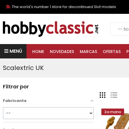
The world's number 1 store for discontinued Slot models.
MENÚ
HOME
NOVEDADES
MARCAS
OFERTAS
P
Scalextric UK
Filtrar por
Fabricante
2a mano