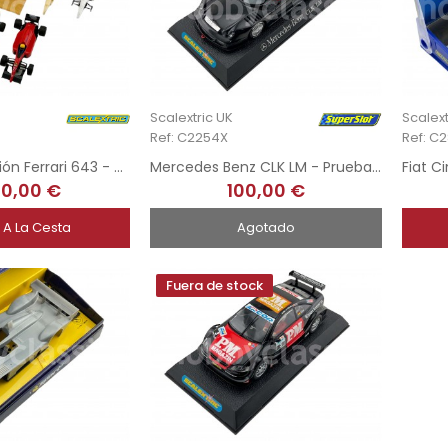
Scalextric UK
Scalext
Ref: C2254X
Ref: C
Proceso creación Ferrari 643 - Scalextric UK
Mercedes Benz CLK LM - Prueba de inyección
00,00 €
100,00 €
 A La Cesta
Agotado
Fuera de stock