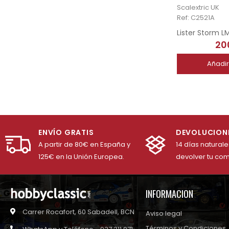
Scalextric UK
Ref: C2521A
20
Añadir
ENVÍO GRATIS
DEVOLUCION
A partir de 80€ en España y
14 días natural
125€ en la Unión Europea.
devolver tu co
INFORMACION
Carrer Rocafort, 60 Sabadell, BCN
Aviso legal
Términos y Condiciones