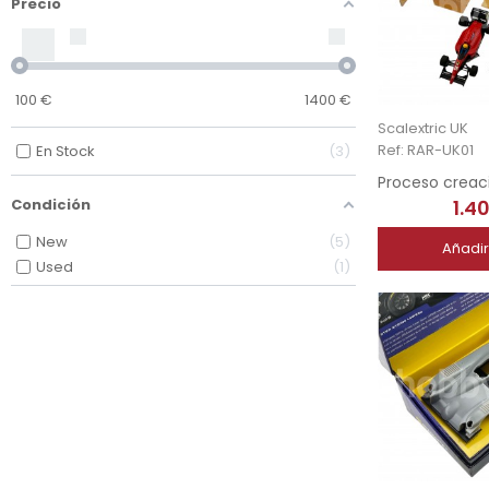
Precio
100
€
1400
€
Scalextric UK
Ref: RAR-UK01
En Stock
3
1.4
Condición
New
5
Añadir
Used
1