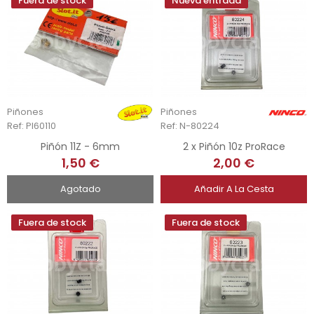
Fuera de stock
Nueva entrada
Piñones
Piñones
Ref: PI60110
Ref: N-80224
Piñón 11Z - 6mm
2 x Piñón 10z ProRace
1,50 €
2,00 €
Agotado
Añadir A La Cesta
Fuera de stock
Fuera de stock