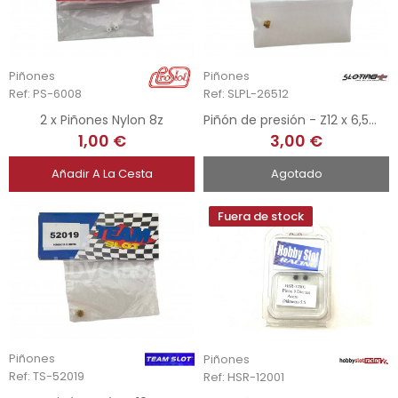
Piñones
Piñones
Ref: PS-6008
Ref: SLPL-26512
2 x Piñones Nylon 8z
Piñón de presión - Z12 x 6,5mm
1,00 €
3,00 €
Añadir A La Cesta
Agotado
Fuera de stock
Piñones
Piñones
Ref: TS-52019
Ref: HSR-12001