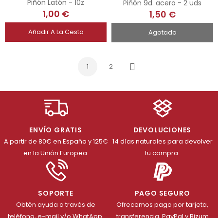
Piñón Latón - 10z
Piñón 9d. acero - 2 uds
1,00 €
1,50 €
Añadir A La Cesta
Agotado
1
2
Siguiente
ENVÍO GRATIS
DEVOLUCIONES
A partir de 80€ en España y 125€
14 días naturales para devolver
en la Unión Europea.
tu compra.
SOPORTE
PAGO SEGURO
Obtén ayuda a través de
Ofrecemos pago por tarjeta,
teléfono, e-mail y/o WhatApp.
transferencia, PayPal y Bizum