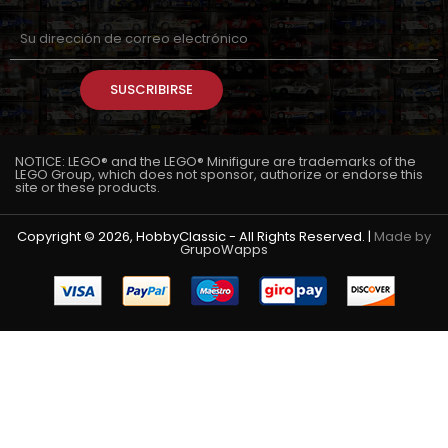
SUSCRIBIRSE
NOTICE: LEGO® and the LEGO® Minifigure are trademarks of the
LEGO Group, which does not sponsor, authorize or endorse this
site or these products.
Copyright © 2026, HobbyClassic - All Rights Reserved. |
Made by
GrupoWapps