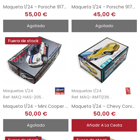
Maqueta 1/24 - Porsche 917K - 1st 1000 Km Monza 1971
Maqueta 1/24 - Porsche 917K - Le Mans 1970
55,00 €
45,00 €
Agotado
Agotado
Fuera de stock
Maquetas 1/24
Maquetas 1/24
Ref: MAQ-HAS-20532
Ref: MAQ-AMT1236/12
Maqueta 1/24 - Mini Cooper S - Countryman All4
Maqueta 1/24 - Chevy Corvette Custom 1968
50,00 €
50,00 €
Agotado
Añadir A La Cesta