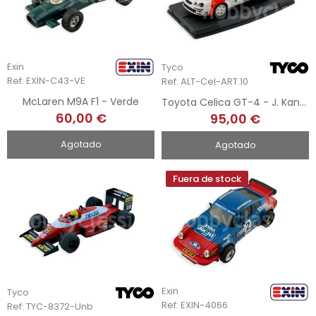
Exin
Tyco
Ref: EXIN-C43-VE
Ref: ALT-Cel-ART.10
McLaren M9A F1 - Verde
Toyota Celica GT-4 - J. Kankkunen - Rallye El Corte Inglés 1997 - Hand-Painted
60,00 €
95,00 €
Agotado
Agotado
Fuera de stock
Exin
Tyco
Ref: EXIN-4066
Ref: TYC-8372-Unb