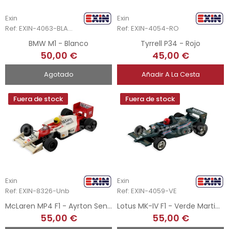
Exin
Exin
Ref: EXIN-4063-BLA-Unb
Ref: EXIN-4054-RO
BMW M1 - Blanco
Tyrrell P34 - Rojo
50,00 €
45,00 €
Agotado
Añadir A La Cesta
Fuera de stock
Fuera de stock
Exin
Exin
Ref: EXIN-8326-Unb
Ref: EXIN-4059-VE
McLaren MP4 F1 - Ayrton Senna
Lotus MK-IV F1 - Verde Martini Racing
55,00 €
55,00 €