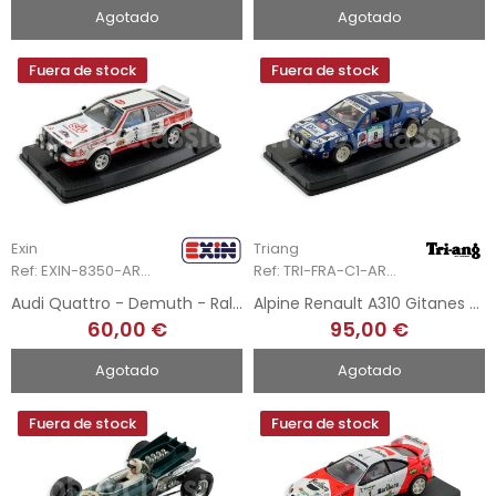
Agotado
Agotado
Fuera de stock
Fuera de stock
Exin
Triang
Ref: EXIN-8350-ART.5
Ref: TRI-FRA-C1-ART.1
Audi Quattro - Demuth - Rally Costa Brava 1985 - Hand-Painted
Alpine Renault A310 Gitanes - Rallye de Portugal - Hand-Painted
60,00 €
95,00 €
Agotado
Agotado
Fuera de stock
Fuera de stock