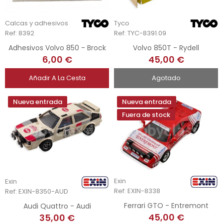
Calcas y adhesivos
Tyco
Ref: 8392
Ref: TYC-8391.09
Adhesivos Volvo 850 - Brock
Volvo 850T - Rydell
6,00 €
45,00 €
Añadir A La Cesta
Agotado
Nueva entrada
Nueva entrada
Fuera de stock
Exin
Exin
Ref: EXIN-8338
Ref: EXIN-8350-AUD
Ferrari GTO - Entremont
Audi Quattro - Audi
45,00 €
35,00 €