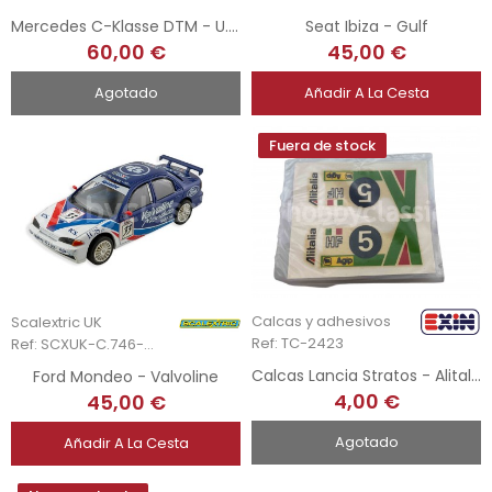
Mercedes C-Klasse DTM - U. Alzen - DTM 1995 - Hand-Painted
Seat Ibiza - Gulf
60,00 €
45,00 €
Agotado
Añadir A La Cesta
Fuera de stock
Calcas y adhesivos
Scalextric UK
Ref: TC-2423
Ref: SCXUK-C.746-Unb
Calcas Lancia Stratos - Alitalia n5
Ford Mondeo - Valvoline
4,00 €
45,00 €
Agotado
Añadir A La Cesta