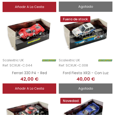
Agotado
Añadir A La Cesta
Fuera de stock
Scalextric UK
Scalextric UK
Ref: SCXUK-C.044
Ref: SCXUK-C.008
Ferrari 330 P4 - Red
Ford Fiesta XR2i - Con Luz
42,00 €
40,00 €
Añadir A La Cesta
Agotado
Novedad