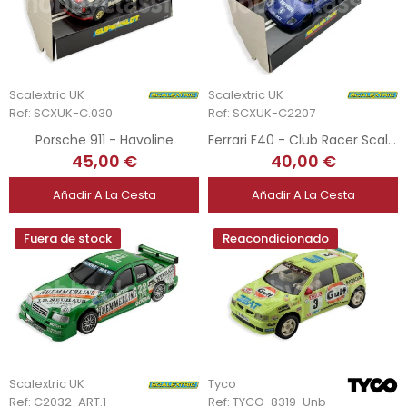
Scalextric UK
Scalextric UK
Ref: SCXUK-C.030
Ref: SCXUK-C2207
Porsche 911 - Havoline
Ferrari F40 - Club Racer Scalextric
45,00 €
40,00 €
Añadir A La Cesta
Añadir A La Cesta
Fuera de stock
Reacondicionado
Scalextric UK
Tyco
Ref: C2032-ART.1
Ref: TYCO-8319-Unb