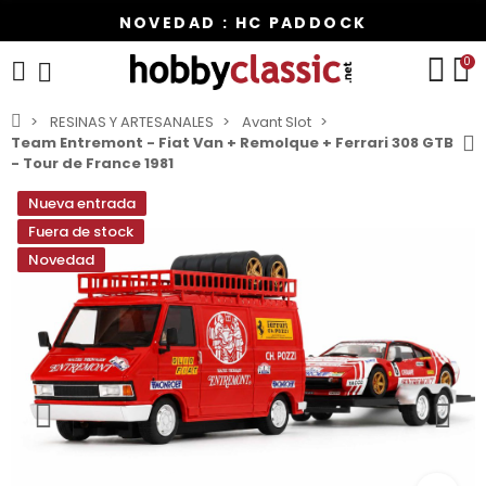
NOVEDAD : HC PADDOCK
0
RESINAS Y ARTESANALES
Avant Slot
Team Entremont - Fiat Van + Remolque + Ferrari 308 GTB
- Tour de France 1981
Nueva entrada
Fuera de stock
Novedad