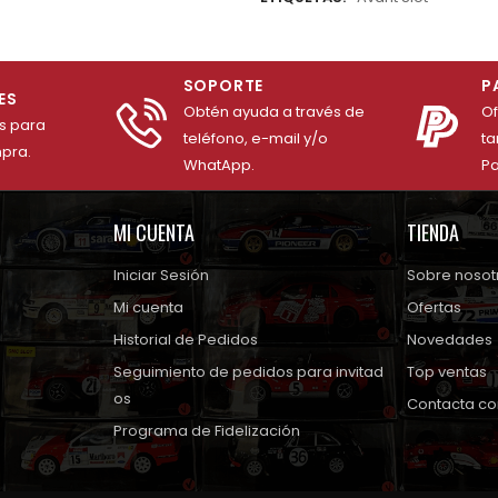
SOPORTE
P
ES
Obtén ayuda a través de
O
es para
teléfono, e-mail y/o
ta
mpra.
WhatApp.
Pa
MI CUENTA
TIENDA
Iniciar Sesión
Sobre nosot
Mi cuenta
Ofertas
Historial de Pedidos
Novedades
Seguimiento de pedidos para invitad
Top ventas
os
Contacta co
Programa de Fidelización