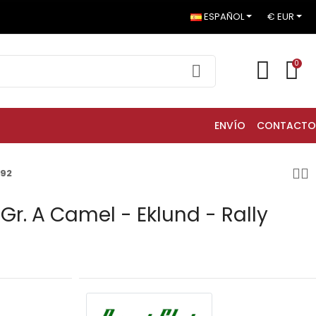
ESPAÑOL
€ EUR
0
ENVÍO
CONTACTO
992
r. A Camel - Eklund - Rally