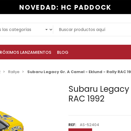
NOVEDAD: HC PADDOCK
RÓXIMOS LANZAMIENTOS
BLOG
2
Rallye
Subaru Legacy Gr. A Camel - Eklund - Rally RAC 1
Subaru Legacy G
RAC 1992
REF:
AS-52404