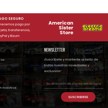
AGO SEGURO
American
frecemos pago por
Sister
rjeta, transferencia,
Store
yPal y Bizum
NEWSLETTER
¡Suscríbete y mantente al tanto de
ros
todas nuestras novedades y
exclusivas!
n nosotros
SUSCRIBIRSE