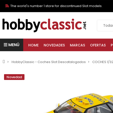
The world's number 1 store for discontinued Slot models.
MENÚ
HOME
NOVEDADES
MARCAS
OFERTAS
P
HobbyClassic - Coches Slot Descatalogados
COCHES 1/3
Novedad