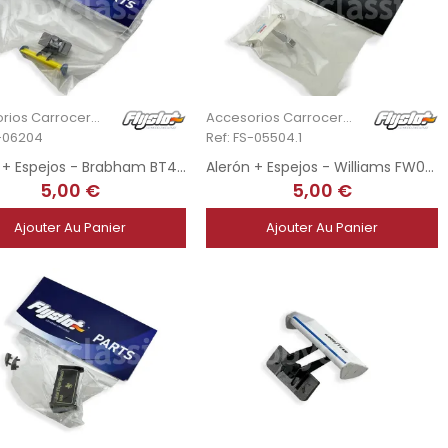
Accesorios Carrocería
Accesorios Carrocería
S-06204
Ref: FS-05504.1
Alerón + Espejos - Brabham BT44 1976 - G. Edwards
Alerón + Espejos - Williams FW07 1980 - G. Lees
5,00 €
5,00 €
Ajouter Au Panier
Ajouter Au Panier