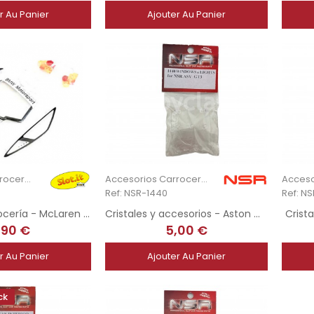
r Au Panier
Ajouter Au Panier
Accesorios Carrocería
Accesorios Carrocería
Ref: NSR-1440
Ref: NS
Despiece carrocería - McLaren F1 GTR
Cristales y accesorios - Aston Martin Vantage GT3
Crista
,90 €
5,00 €
r Au Panier
Ajouter Au Panier
ck