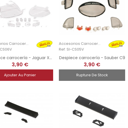
Accesorios Carrocería
Accesorios Carrocería
I-CS06V
Ref: SI-CS05V
Despiece carrocería - Jaguar XJR9
Despiece carrocería - Sauber C9
3,90 €
3,90 €
Ajouter Au Panier
Rupture De Stock