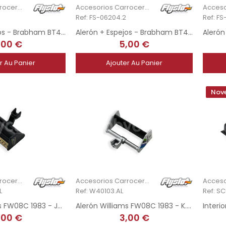
Accesorios Carrocería
Accesorios Carrocería
Ref: FS-06204.2
Ref: FS
Alerón + Espejos - Brabham BT44 1974 - J. Watson
Alerón + Espejos - Brabham BT44B 1975 - C. Pace
,00 €
5,00 €
r Au Panier
Ajouter Au Panier
Nove
Accesorios Carrocería
Accesorios Carrocería
L
Ref: W40103.AL
Ref: S
Alerón Williams FW08C 1983 - Johnny Walker Edition
Alerón Williams FW08C 1983 - K. Rosberg
,00 €
3,00 €