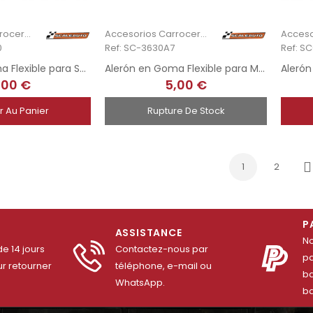
Accesorios Carrocería
Accesorios Carrocería
0
Ref: SC-3630A7
Ref: S
Alerón en Goma Flexible para Saleen S7R
Alerón en Goma Flexible para MB AMG GT3 1/32
,00 €
5,00 €
r Au Panier
Rupture De Stock
1
2
S
P
ASSISTANCE
No
e 14 jours
Contactez-nous par
pa
r retourner
téléphone, e-mail ou
ba
WhatsApp.
ba