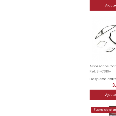
Ajoute
Ref: SI-CS10v
3
Ajoute
Fuera de sto