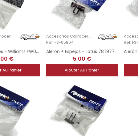
Accesorios Carrocería
Accesorios Carrocería
Ref: FS-05804
Ref: F
Alerón + Espejos - Williams FW07 1980 - E. Salazar
Alerón + Espejos - Lotus 78 1977-78 - H. Rebaque
,00 €
5,00 €
r Au Panier
Ajouter Au Panier