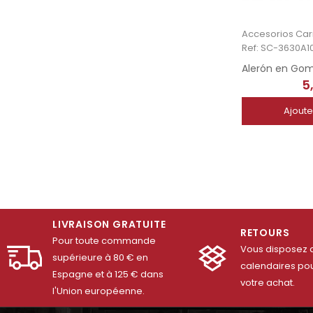
Ref: SC-3630A1
5
Ajoute
LIVRAISON GRATUITE
RETOURS
Pour toute commande
Vous disposez d
supérieure à 80 € en
calendaires pou
Espagne et à 125 € dans
votre achat.
l'Union européenne.