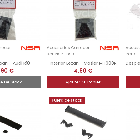
Accesorios Carrocería
Accesorios Carrocería
Ref: NSR-1390
Ref: S
exan - Audi R18
Interior Lexan - Mosler MT900R
,90 €
4,90 €
re De Stock
Ajouter Au Panier
Fuera de stock