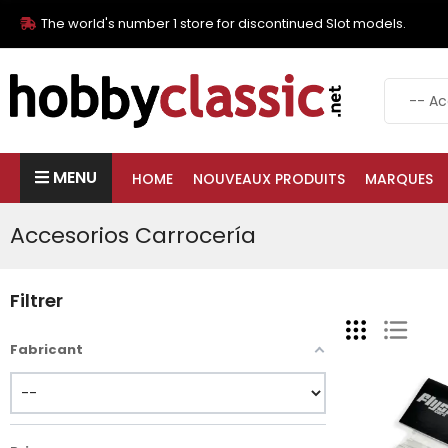
The world's number 1 store for discontinued Slot models.
MENU
HOME
NOUVEAUX PRODUITS
MARQUES
Accesorios Carrocería
Filtrer
Fabricant