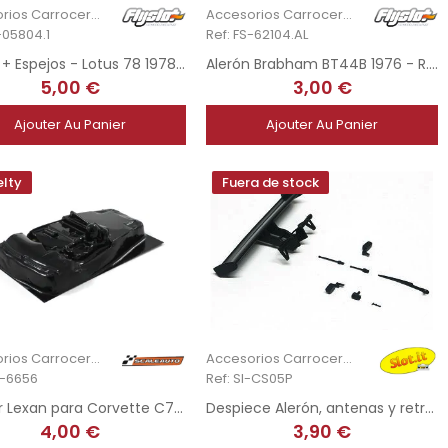
Accesorios Carrocería
Accesorios Carrocería
-05804.1
Ref: FS-62104.AL
Alerón + Espejos - Lotus 78 1978 - R. Peterson
Alerón Brabham BT44B 1976 - R. Stommelen
5,00 €
3,00 €
Ajouter Au Panier
Ajouter Au Panier
lty
Fuera de stock
Accesorios Carrocería
Accesorios Carrocería
C-6656
Ref: SI-CS05P
Interior Lexan para Corvette C7R / Callaway GT3
Despiece Alerón, antenas y retrovisores - Sauber C9
4,00 €
3,90 €