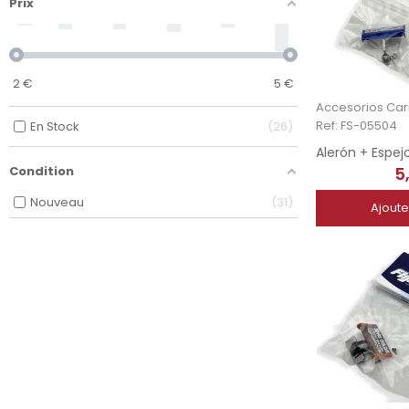
Prix
2
€
5
€
Ref: FS-05504
En Stock
26
5
Condition
Nouveau
31
Ajoute