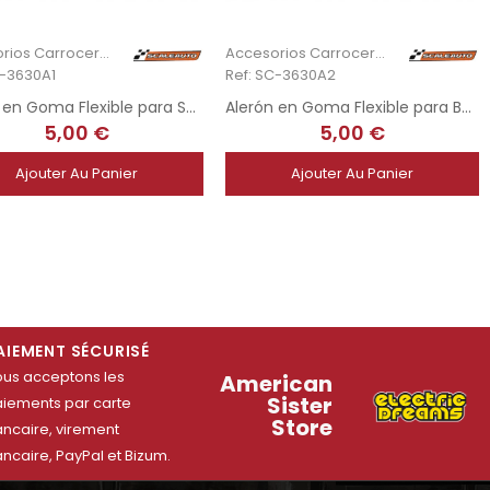
Accesorios Carrocería
Accesorios Carrocería
C-3630A1
Ref: SC-3630A2
Alerón en Goma Flexible para Spyker
Alerón en Goma Flexible para Bmw Z4 1/32
5,00 €
5,00 €
Ajouter Au Panier
Ajouter Au Panier
uivant
AIEMENT SÉCURISÉ
us acceptons les
American
Sister
iements par carte
Store
ncaire, virement
ncaire, PayPal et Bizum.