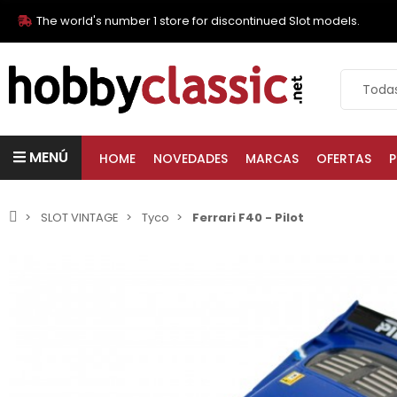
The world's number 1 store for discontinued Slot models.
MENÚ
HOME
NOVEDADES
MARCAS
OFERTAS
P
SLOT VINTAGE
Tyco
Ferrari F40 - Pilot