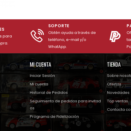
SOPORTE
P
ES
Obtén ayuda a través de
O
es para
teléfono, e-mail y/o
ta
mpra.
WhatApp.
Pa
MI CUENTA
TIENDA
Iniciar Sesión
Sobre nosot
Mi cuenta
Ofertas
Historial de Pedidos
Novedades
Seguimiento de pedidos para invitad
Top ventas
os
Contacta co
Programa de Fidelización