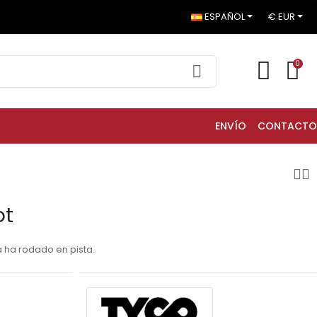
ESPAÑOL
€ EUR
0
ENVÍO
CONTACTO
ot
a ha rodado en pista.