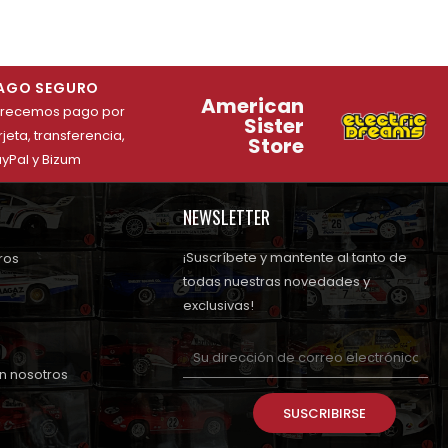
AGO SEGURO
American
frecemos pago por
Sister
rjeta, transferencia,
Store
yPal y Bizum
NEWSLETTER
¡Suscríbete y mantente al tanto de
ros
todas nuestras novedades y
exclusivas!
n nosotros
SUSCRIBIRSE