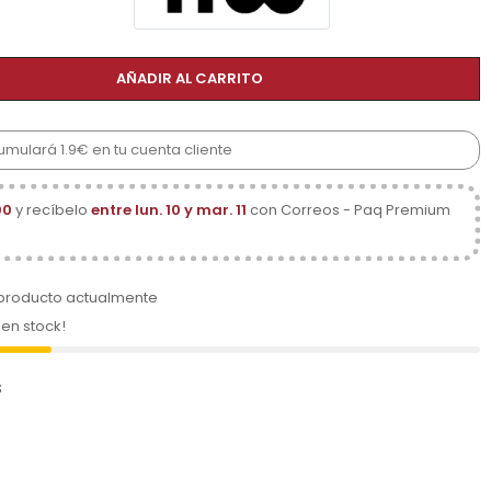
AÑADIR AL CARRITO
umulará 1.9€ en tu cuenta cliente
00
y recíbelo
entre lun. 10 y mar. 11
con Correos - Paq Premium
 producto actualmente
 en stock!
s