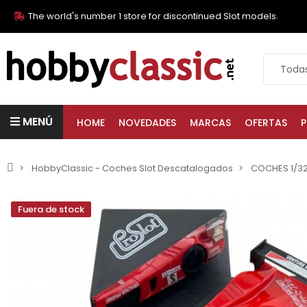
The world's number 1 store for discontinued Slot models.
MENÚ
HOME
NOVEDADES
MARCAS
OFERTAS
P
HobbyClassic - Coches Slot Descatalogados
COCHES 1/3
Fuera de stock