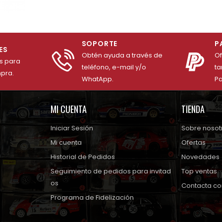
SOPORTE
P
ES
Obtén ayuda a través de
O
es para
teléfono, e-mail y/o
ta
mpra.
WhatApp.
Pa
MI CUENTA
TIENDA
Iniciar Sesión
Sobre nosot
Mi cuenta
Ofertas
Historial de Pedidos
Novedades
Seguimiento de pedidos para invitad
Top ventas
os
Contacta co
Programa de Fidelización