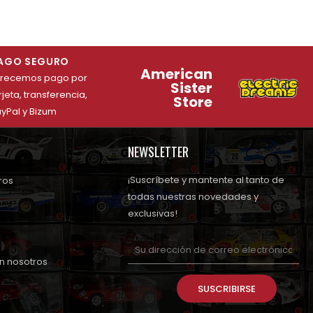
AGO SEGURO
American
frecemos pago por
Sister
rjeta, transferencia,
Store
yPal y Bizum
NEWSLETTER
¡Suscríbete y mantente al tanto de
ros
todas nuestras novedades y
exclusivas!
n nosotros
SUSCRIBIRSE