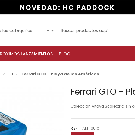
NOVEDAD: HC PADDOCK
RÓXIMOS LANZAMIENTOS
BLOG
2
GT
Ferrari GTO - Playa de las Américas
Ferrari GTO - P
Colección Altaya Scalextric, sin 
REF:
ALT-061a