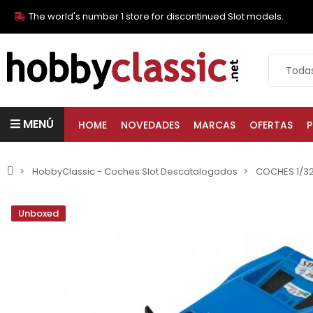
The world's number 1 store for discontinued Slot models.
MENÚ
HOME
NOVEDADES
MARCAS
OFERTAS
P
HobbyClassic - Coches Slot Descatalogados
COCHES 1/3
Unboxed