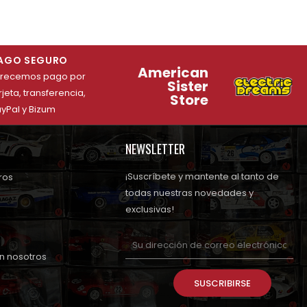
AGO SEGURO
American
frecemos pago por
Sister
rjeta, transferencia,
Store
yPal y Bizum
NEWSLETTER
¡Suscríbete y mantente al tanto de
ros
todas nuestras novedades y
exclusivas!
n nosotros
SUSCRIBIRSE