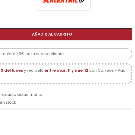
AÑADIR AL CARRITO
umulará 1.5€ en tu cuenta cliente
00 del lunes
y recíbelo
entre mar. 11 y mié. 12
con Correos - Paq
producto actualmente
 en stock!
s