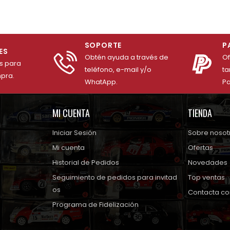
SOPORTE
P
ES
Obtén ayuda a través de
O
es para
teléfono, e-mail y/o
ta
mpra.
WhatApp.
Pa
MI CUENTA
TIENDA
Iniciar Sesión
Sobre nosot
Mi cuenta
Ofertas
Historial de Pedidos
Novedades
Seguimiento de pedidos para invitad
Top ventas
os
Contacta co
Programa de Fidelización