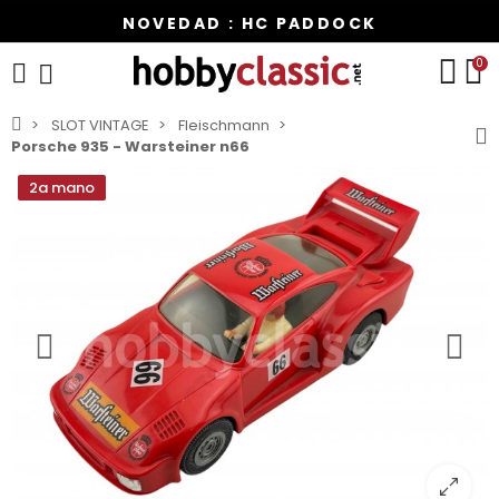
NOVEDAD : HC PADDOCK
0
SLOT VINTAGE
Fleischmann
Porsche 935 - Warsteiner n66
2a mano