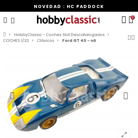
NOVEDAD : HC PADDOCK
0
HobbyClassic - Coches Slot Descatalogados
COCHES 1/32
Clásicos
Ford GT 40 - n6