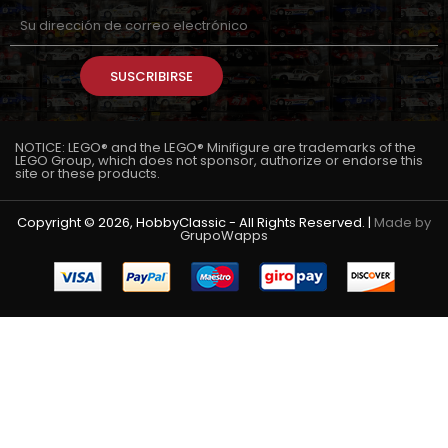
SUSCRIBIRSE
NOTICE: LEGO® and the LEGO® Minifigure are trademarks of the
LEGO Group, which does not sponsor, authorize or endorse this
site or these products.
Copyright © 2026, HobbyClassic - All Rights Reserved. |
Made by
GrupoWapps