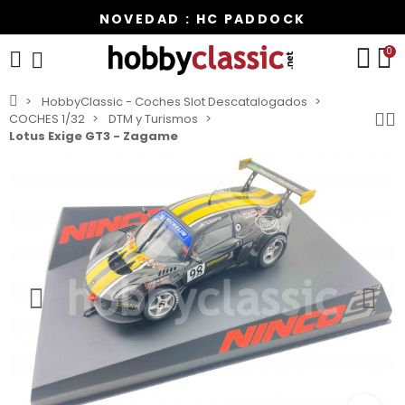
NOVEDAD : HC PADDOCK
0
HobbyClassic - Coches Slot Descatalogados
COCHES 1/32
DTM y Turismos
Lotus Exige GT3 - Zagame