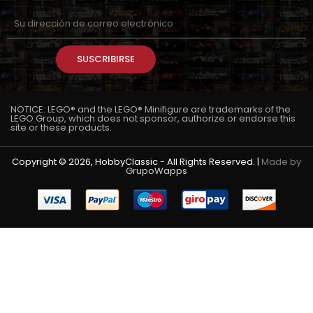
SUSCRIBIRSE
NOTICE: LEGO® and the LEGO® Minifigure are trademarks of the
LEGO Group, which does not sponsor, authorize or endorse this
site or these products.
Copyright © 2026, HobbyClassic - All Rights Reserved. |
Made by
GrupoWapps