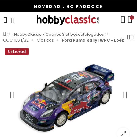
NOVEDAD : HC PADDOCK
0
HobbyClassic - Coches Slot Descatalogados
COCHES 1/32
Clásicos
Ford Puma Rally1 WRC - Loeb
Unboxed