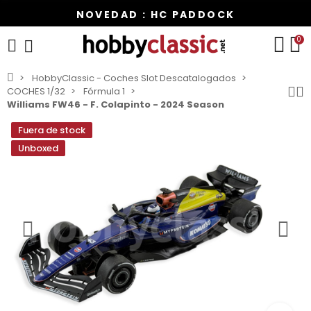
NOVEDAD : HC PADDOCK
0
HobbyClassic - Coches Slot Descatalogados
COCHES 1/32
Fórmula 1
Williams FW46 - F. Colapinto - 2024 Season
Fuera de stock
Unboxed