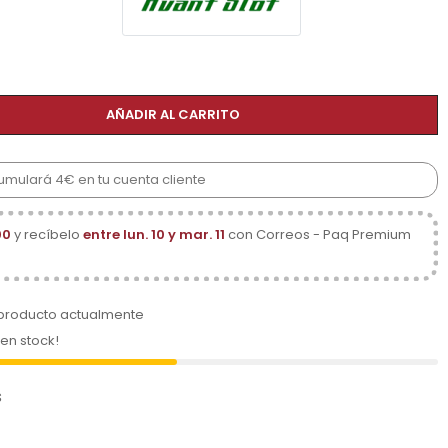
AÑADIR AL CARRITO
cumulará 4€ en tu cuenta cliente
00
y recíbelo
entre lun. 10 y mar. 11
con Correos - Paq Premium
 producto actualmente
 en stock!
s