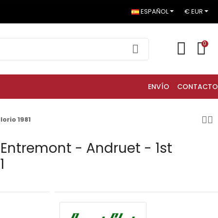
ESPAÑOL
€ EUR
0
ENVÍO
CONTACTO
orio 1981
 Entremont - Andruet - 1st
1