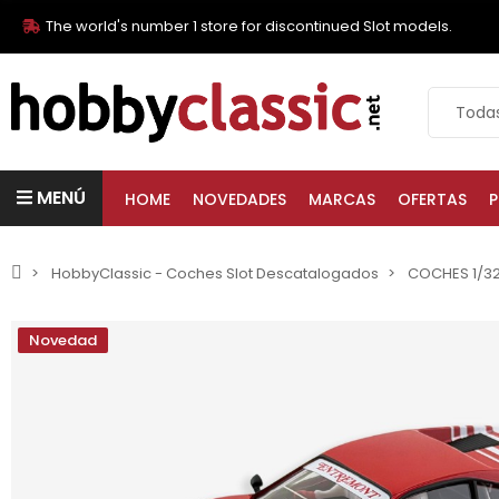
The world's number 1 store for discontinued Slot models.
MENÚ
HOME
NOVEDADES
MARCAS
OFERTAS
P
HobbyClassic - Coches Slot Descatalogados
COCHES 1/3
Novedad