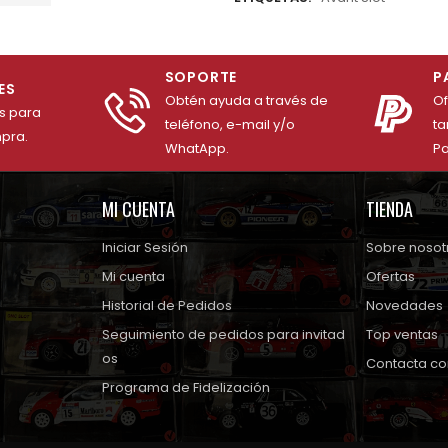
SOPORTE
P
ES
Obtén ayuda a través de
O
es para
teléfono, e-mail y/o
ta
mpra.
WhatApp.
Pa
MI CUENTA
TIENDA
Iniciar Sesión
Sobre nosot
Mi cuenta
Ofertas
Historial de Pedidos
Novedades
Seguimiento de pedidos para invitad
Top ventas
os
Contacta co
Programa de Fidelización