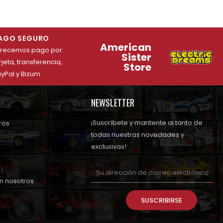
AGO SEGURO
American
frecemos pago por
Sister
rjeta, transferencia,
Store
yPal y Bizum
NEWSLETTER
¡Suscríbete y mantente al tanto de
ros
todas nuestras novedades y
exclusivas!
n nosotros
SUSCRIBIRSE