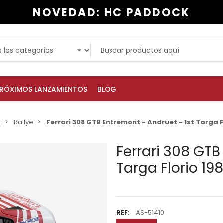
NOVEDAD: HC PADDOCK
RÓXIMOS LANZAMIENTOS
BLOG
2
Rallye
Ferrari 308 GTB Entremont - Andruet - 1st Targa Fl
Ferrari 308 GTB
Targa Florio 198
REF:
AS-51410