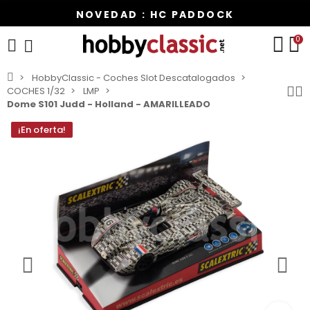
NOVEDAD : HC PADDOCK
0
HobbyClassic - Coches Slot Descatalogados
COCHES 1/32
LMP
Dome S101 Judd - Holland - AMARILLEADO
¡En oferta!