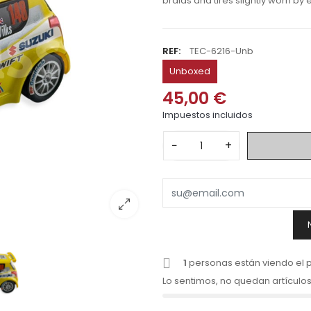
braids and tires slightly worn b
REF:
TEC-6216-Unb
Unboxed
45,00 €
Impuestos incluidos
−
+
1
personas están viendo el 
Lo sentimos, no quedan artículos