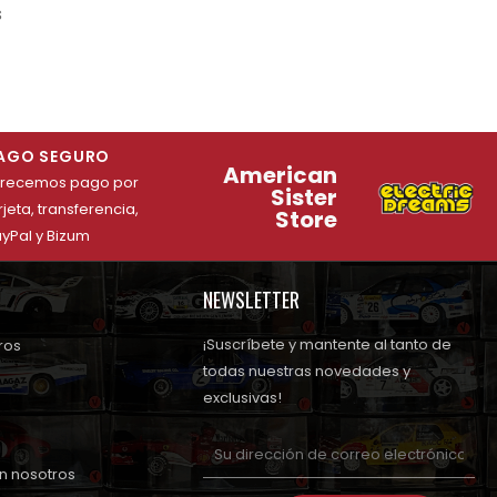
s
AGO SEGURO
American
frecemos pago por
Sister
rjeta, transferencia,
Store
yPal y Bizum
NEWSLETTER
¡Suscríbete y mantente al tanto de
ros
todas nuestras novedades y
exclusivas!
n nosotros