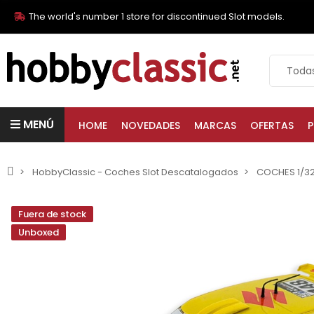
The world's number 1 store for discontinued Slot models.
MENÚ
HOME
NOVEDADES
MARCAS
OFERTAS
P
HobbyClassic - Coches Slot Descatalogados
COCHES 1/3
Fuera de stock
Unboxed