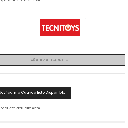
y exposure in showcase.
AÑADIR AL CARRITO
Notificarme Cuando Esté Disponible
producto actualmente
.