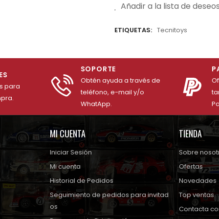
Añadir a la lista de deseo
ETIQUETAS:
Tecnitoys
SOPORTE
P
ES
Obtén ayuda a través de
O
es para
teléfono, e-mail y/o
ta
mpra.
WhatApp.
Pa
MI CUENTA
TIENDA
Iniciar Sesión
Sobre nosot
Mi cuenta
Ofertas
Historial de Pedidos
Novedades
Seguimiento de pedidos para invitad
Top ventas
os
Contacta co