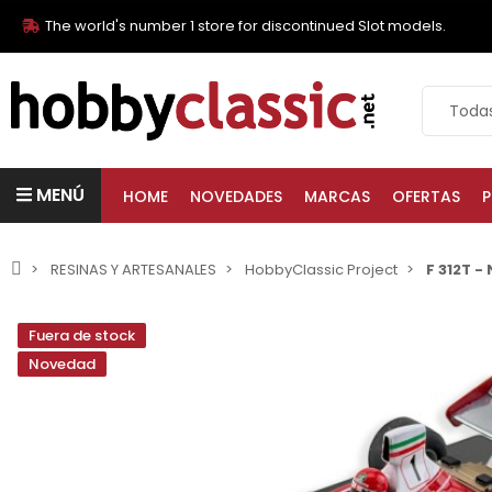
The world's number 1 store for discontinued Slot models.
MENÚ
HOME
NOVEDADES
MARCAS
OFERTAS
P
RESINAS Y ARTESANALES
HobbyClassic Project
F 312T -
Fuera de stock
Novedad