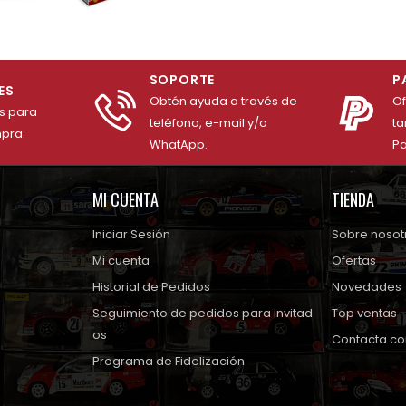
SOPORTE
P
ES
Obtén ayuda a través de
O
es para
teléfono, e-mail y/o
ta
mpra.
WhatApp.
Pa
MI CUENTA
TIENDA
Iniciar Sesión
Sobre nosot
Mi cuenta
Ofertas
Historial de Pedidos
Novedades
Seguimiento de pedidos para invitad
Top ventas
os
Contacta co
Programa de Fidelización