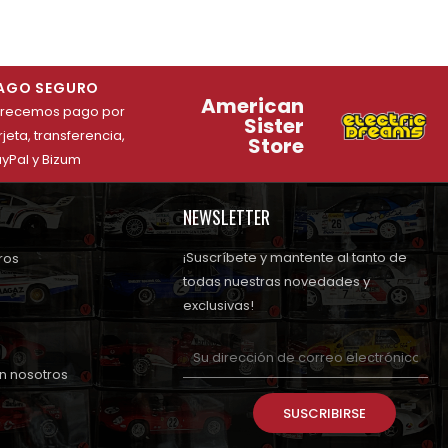
AGO SEGURO
American
frecemos pago por
Sister
rjeta, transferencia,
Store
yPal y Bizum
NEWSLETTER
¡Suscríbete y mantente al tanto de
ros
todas nuestras novedades y
exclusivas!
n nosotros
SUSCRIBIRSE