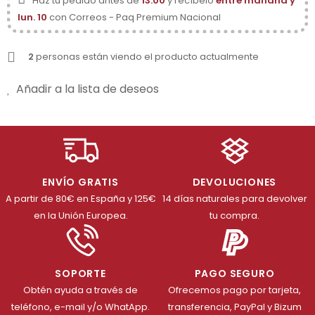
Haz tu pedido antes de
13:00
y recíbelo
entre mañana y
lun. 10
con Correos - Paq Premium Nacional
2
personas están viendo el producto actualmente
Añadir a la lista de deseos
ENVÍO GRATIS
DEVOLUCIONES
A partir de 80€ en España y 125€
14 días naturales para devolver
en la Unión Europea.
tu compra.
SOPORTE
PAGO SEGURO
Obtén ayuda a través de
Ofrecemos pago por tarjeta,
teléfono, e-mail y/o WhatApp.
transferencia, PayPal y Bizum