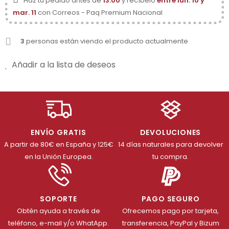
Haz tu pedido antes de
13:00
y recíbelo
entre lun. 10 y
mar. 11
con Correos - Paq Premium Nacional
3
personas están viendo el producto actualmente
Añadir a la lista de deseos
ENVÍO GRATIS
DEVOLUCIONES
A partir de 80€ en España y 125€
14 días naturales para devolver
en la Unión Europea.
tu compra.
SOPORTE
PAGO SEGURO
Obtén ayuda a través de
Ofrecemos pago por tarjeta,
teléfono, e-mail y/o WhatApp.
transferencia, PayPal y Bizum