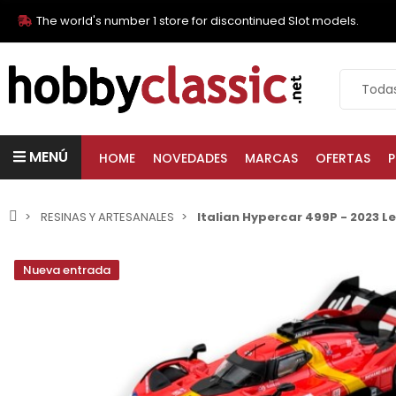
The world's number 1 store for discontinued Slot models.
MENÚ
HOME
NOVEDADES
MARCAS
OFERTAS
P
RESINAS Y ARTESANALES
Italian Hypercar 499P - 2023 L
Nueva entrada