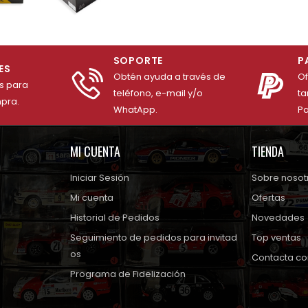
SOPORTE
P
ES
Obtén ayuda a través de
O
es para
teléfono, e-mail y/o
ta
mpra.
WhatApp.
Pa
MI CUENTA
TIENDA
Iniciar Sesión
Sobre nosot
Mi cuenta
Ofertas
Historial de Pedidos
Novedades
Seguimiento de pedidos para invitad
Top ventas
os
Contacta co
Programa de Fidelización