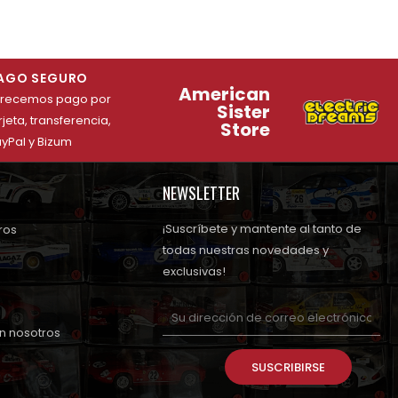
AGO SEGURO
American
frecemos pago por
Sister
rjeta, transferencia,
Store
yPal y Bizum
NEWSLETTER
¡Suscríbete y mantente al tanto de
ros
todas nuestras novedades y
exclusivas!
n nosotros
SUSCRIBIRSE