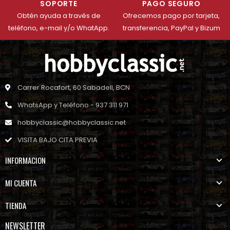
SOPORTE
PAGO SEGURO
Obtén ayuda a través de
Ofrecemos pago por tarjeta,
teléfono, e-mail y/o WhatApp.
transferencia, PayPal y Bizum
Carrer Rocafort, 60 Sabadell, BCN
WhatsApp y Teléfono - 937 311 971
hobbyclassic@hobbyclassic.net
VISITA BAJO CITA PREVIA
INFORMACION
MI CUENTA
TIENDA
NEWSLETTER