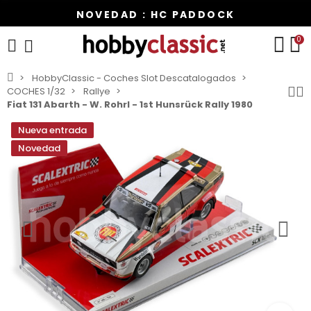
NOVEDAD : HC PADDOCK
0
HobbyClassic - Coches Slot Descatalogados
COCHES 1/32
Rallye
Fiat 131 Abarth - W. Rohrl - 1st Hunsrück Rally 1980
Nueva entrada
Novedad