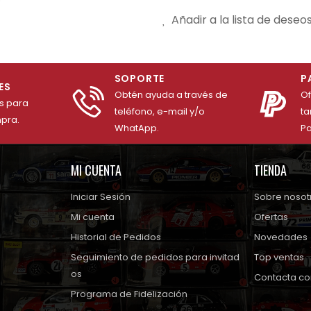
Añadir a la lista de deseo
SOPORTE
P
ES
Obtén ayuda a través de
O
es para
teléfono, e-mail y/o
ta
mpra.
WhatApp.
Pa
MI CUENTA
TIENDA
Iniciar Sesión
Sobre nosot
Mi cuenta
Ofertas
Historial de Pedidos
Novedades
Seguimiento de pedidos para invitad
Top ventas
os
Contacta co
Programa de Fidelización