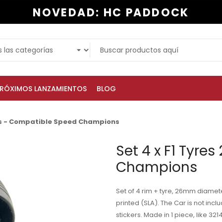
NOVEDAD: HC PADDOCK
RÓXIMOS LANZAMIENTOS
BLOG
00s - Compatible Speed Champions
Set 4 x F1 Tyr
Champions
Set of 4 rim + tyre, 26mm diamete
printed (SLA). The Car is not includ
stickers. Made in 1 piece, like 32