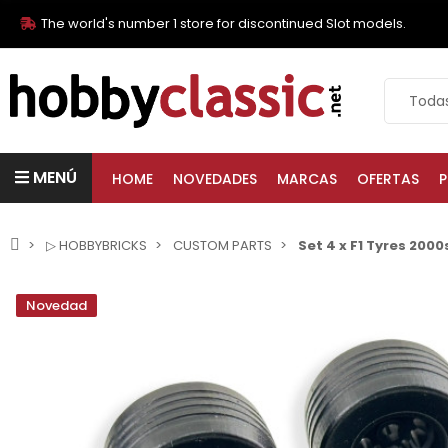
The world's number 1 store for discontinued Slot models.
MENÚ
HOME
NOVEDADES
MARCAS
OFERTAS
P
▷ HOBBYBRICKS
CUSTOM PARTS
Set 4 x F1 Tyres 20
Novedad