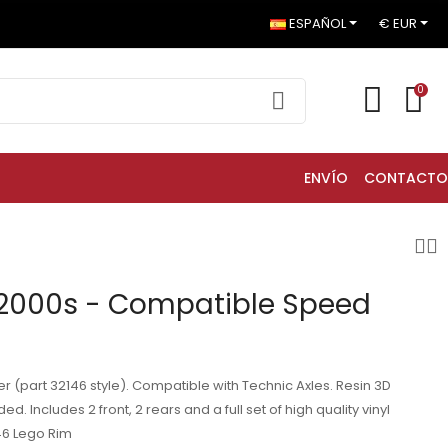
ESPAÑOL
€ EUR
0
ENVÍO
CONTACTO
es 2000s - Compatible Speed
r (part 32146 style). Compatible with Technic Axles. Resin 3D
ed. Includes 2 front, 2 rears and a full set of high quality vinyl
146 Lego Rim