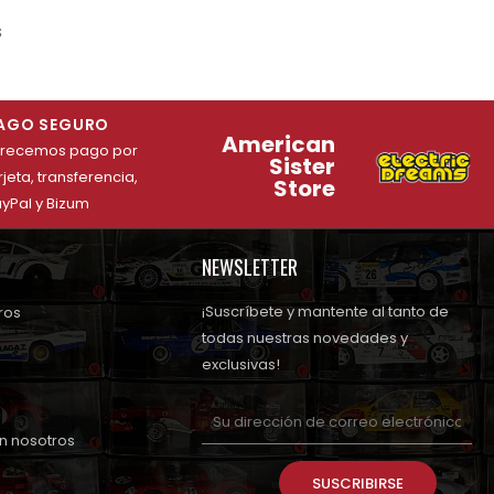
s
AGO SEGURO
American
frecemos pago por
Sister
rjeta, transferencia,
Store
yPal y Bizum
NEWSLETTER
¡Suscríbete y mantente al tanto de
ros
todas nuestras novedades y
exclusivas!
n nosotros
SUSCRIBIRSE