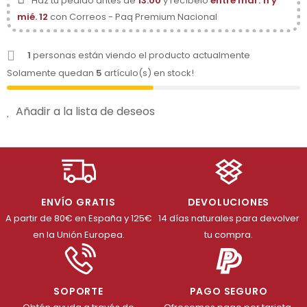
Haz tu pedido antes de
13:00
y recíbelo
entre mar. 11 y
mié. 12
con Correos - Paq Premium Nacional
1
personas están viendo el producto actualmente
Solamente quedan
5
artículo(s) en stock!
Añadir a la lista de deseos
ENVÍO GRATIS
DEVOLUCIONES
A partir de 80€ en España y 125€
14 días naturales para devolver
en la Unión Europea.
tu compra.
SOPORTE
PAGO SEGURO