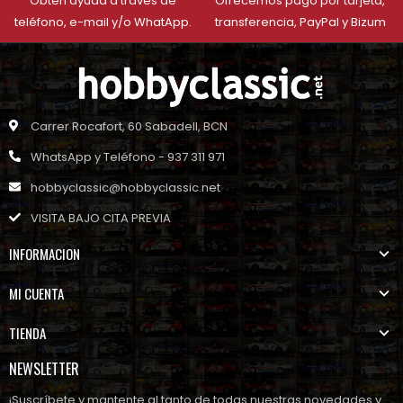
Obtén ayuda a través de
Ofrecemos pago por tarjeta,
teléfono, e-mail y/o WhatApp.
transferencia, PayPal y Bizum
Carrer Rocafort, 60 Sabadell, BCN
WhatsApp y Teléfono - 937 311 971
hobbyclassic@hobbyclassic.net
VISITA BAJO CITA PREVIA
INFORMACION
MI CUENTA
TIENDA
NEWSLETTER
¡Suscríbete y mantente al tanto de todas nuestras novedades y