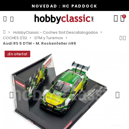
NOVEDAD : HC PADDOCK
0
HobbyClassic - Coches Slot Descatalogados
COCHES 1/32
DTM y Turismos
Audi RS 5 DTM - M. Rockenfeller n99
¡En oferta!