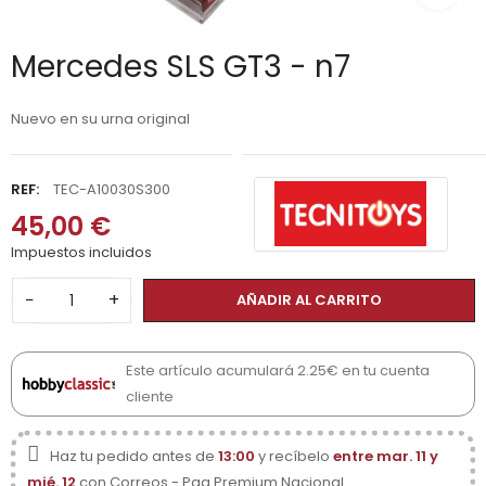
Mercedes SLS GT3 - n7
Nuevo en su urna original
REF:
TEC-A10030S300
45,00 €
Impuestos incluidos
−
+
AÑADIR AL CARRITO
Este artículo acumulará 2.25€ en tu cuenta
cliente
Haz tu pedido antes de
13:00
y recíbelo
entre mar. 11 y
mié. 12
con Correos - Paq Premium Nacional