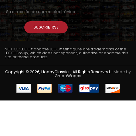
SUSCRIBIRSE
NOTICE: LEGO® and the LEGO® Minifigure are trademarks of the
LEGO Group, which does not sponsor, authorize or endorse this
site or these products.
Copyright © 2026, HobbyClassic - All Rights Reserved. |
Made by
GrupoWapps