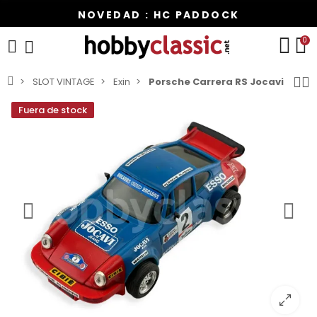
NOVEDAD : HC PADDOCK
0
SLOT VINTAGE
Exin
Porsche Carrera RS Jocavi
Fuera de stock