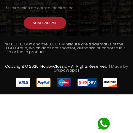
SUSCRIBIRSE
NOTICE: LEGO® and the LEGO® Minifigure are trademarks of the
LEGO Group, which does not sponsor, authorize or endorse this
site or these products.
Copyright © 2026, HobbyClassic - All Rights Reserved. |
Made by
GrupoWapps